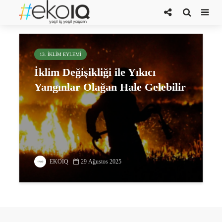
Theodore Keeping
13. İKLIM EYLEMI
İklim Değişikliği ile Yıkıcı
Yangınlar Olağan Hale Gelebilir
EKOIQ
29 Ağustos 2025