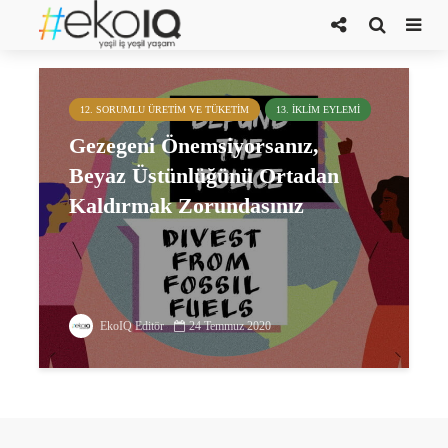
Tony McDade
12. SORUMLU ÜRETIM VE TÜKETIM
13. İKLIM EYLEMI
Gezegeni Önemsiyorsanız,
Beyaz Üstünlüğünü Ortadan
Kaldırmak Zorundasınız
EkoIQ Editör
24 Temmuz 2020