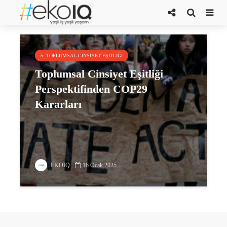
Toplumsal Cinsiyet Eylem Planı
5. TOPLUMSAL CINSIYET EŞITLIĞI
Toplumsal Cinsiyet Eşitliği
Perspektifinden COP29
Kararları
EKOIQ
16 Ocak 2025