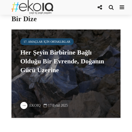
Toprak Ateş Su ve Havayla Yazılmış
Bir Dize
17. AMAÇLAR IÇIN ORTAKLIKLAR
Her Şeyin Birbirine Bağlı
Olduğu Bir Evrende, Doğanın
Gücü Üzerine
EKOIQ
17 Eylül 2025