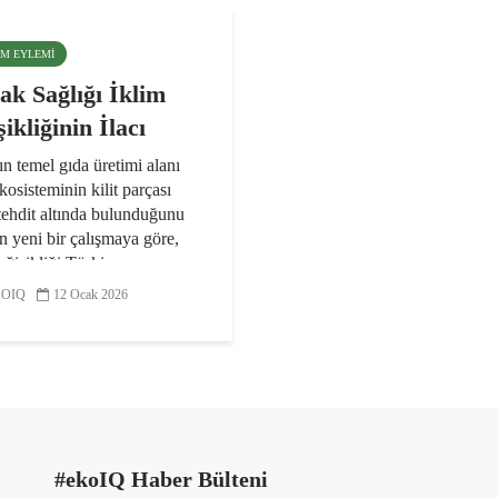
LIM EYLEMI
ak Sağlığı İklim
ikliğinin İlacı
n temel gıda üretimi alanı
kosisteminin kilit parçası
tehdit altında bulunduğunu
n yeni bir çalışmaya göre,
eğişikliği Türkiye
arının ve üreticilerinin karşı
OIQ
12 Ocak 2026
 kaldığı en...
#ekoIQ Haber Bülteni