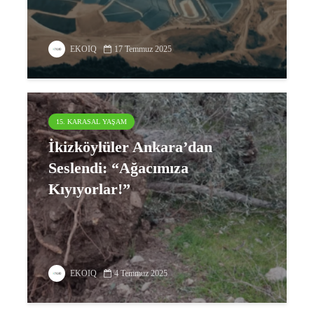
EKOIQ
17 Temmuz 2025
15. KARASAL YAŞAM
İkizköylüler Ankara’dan
Seslendi: “Ağacımıza
Kıyıyorlar!”
EKOIQ
4 Temmuz 2025