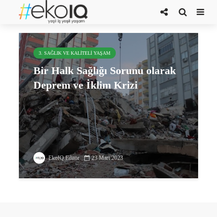
travma sonrası stres bozukluğu
3. SAĞLIK VE KALITELI YAŞAM
Bir Halk Sağlığı Sorunu olarak
Deprem ve İklim Krizi
EkoIQ Editör
23 Mart 2023