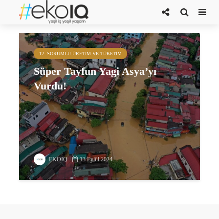
tropikal siklon
12. SORUMLU ÜRETIM VE TÜKETIM
Süper Tayfun Yagi Asya’yı
Vurdu!
EKOIQ
13 Eylül 2024