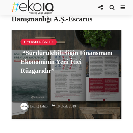
TSKB Sürdürülebilirlik
Danışmanlığı A.Ş.-Escarus
1. YOKSULLUĞA SON
“Sürdürülebilirliğin Finansmanı
Ekonominin Yeni İtici
Rüzgarıdır”
EkoIQ Editör
18 Ocak 2019