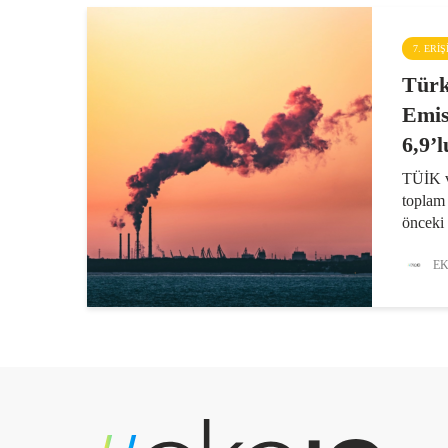
7. ERI
Türk
Emis
6,9’l
TÜİK v
toplam
önceki 
göstere
karbon
EK
oldu. T
(TÜİK),