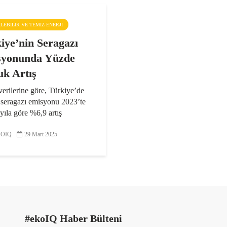
ŞILEBILIR VE TEMIZ ENERJI
iye’nin Seragazı
yonunda Yüzde
uk Artış
erilerine göre, Türkiye’de
 seragazı emisyonu 2023’te
yıla göre %6,9 artış
rek 598,9 milyon ton
dioksit (CO2) eş değeri
OIQ
29 Mart 2025
ürkiye İstatistik Kurumu
 1990-2023 yılı...
#ekoIQ Haber Bülteni