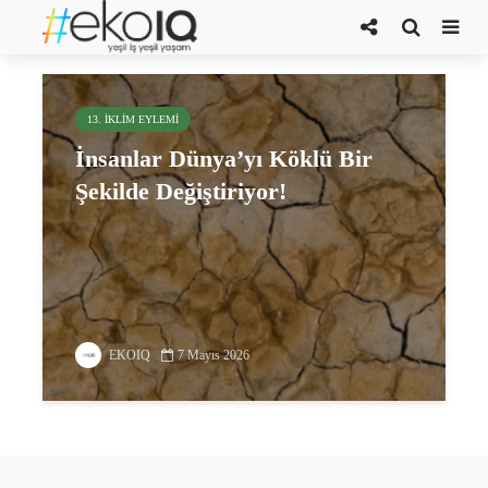
tür istilaları
13. İKLIM EYLEMI
İnsanlar Dünya’yı Köklü Bir
Şekilde Değiştiriyor!
EKOIQ
7 Mayıs 2026