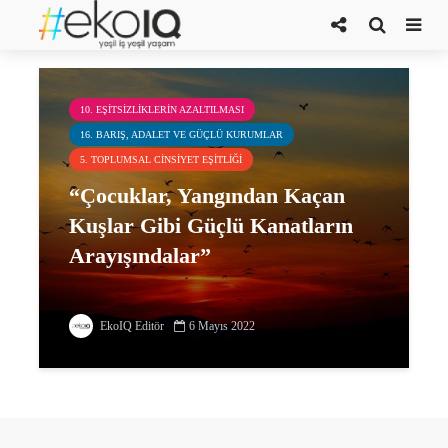
Türkan Uçar
10. EŞITSIZLIKLERIN AZALTILMASI
16. BARIŞ, ADALET VE GÜÇLÜ KURUMLAR
5. TOPLUMSAL CINSIYET EŞITLIĞI
“Çocuklar, Yangından Kaçan
Kuşlar Gibi Güçlü Kanatların
Arayışındalar”
EkoIQ Editör
6 Mayıs 2022