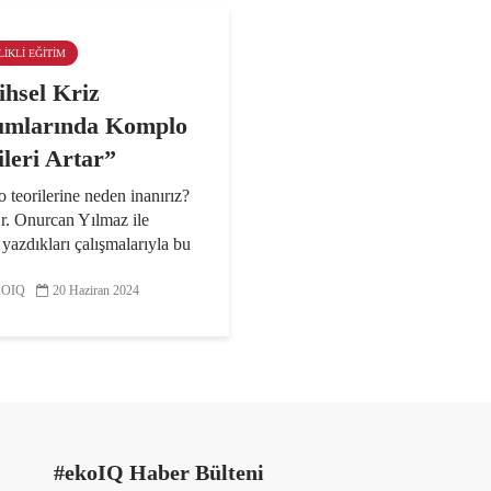
LIKLI EĞITIM
ihsel Kriz
mlarında Komplo
ileri Artar”
teorilerine neden inanırız?
r. Onurcan Yılmaz ile
e yazdıkları çalışmalarıyla bu
yanıt arayan Yaşar
itesi öğretim üyesi Doç. Dr.
OIQ
20 Haziran 2024
lper, komplo teorilerinin
ormasyondan çok...
#ekoIQ Haber Bülteni