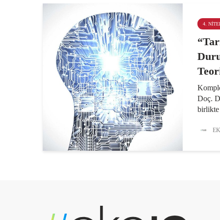
4. NITE
“Tar
Duru
Teor
Komplo 
Doç. D
birlikt
soruya 
Ünivers
EK
Sinan A
dezenf