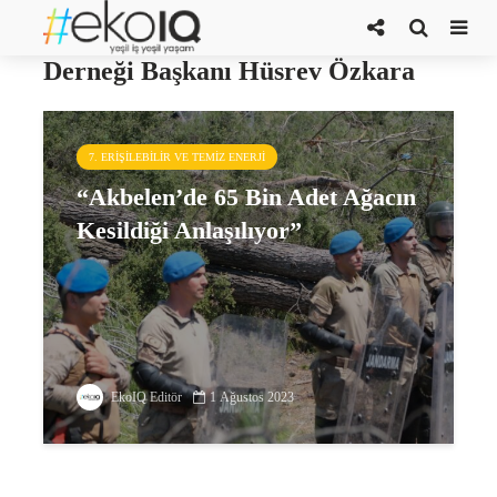
Türkiye Ormancılar
Derneği Başkanı Hüsrev Özkara
7. ERIŞILEBILIR VE TEMIZ ENERJI
“Akbelen’de 65 Bin Adet Ağacın
Kesildiği Anlaşılıyor”
EkoIQ Editör
1 Ağustos 2023