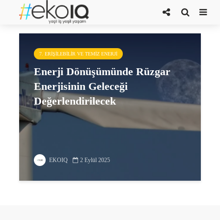
Türkiye Rüzgar Enerjisi Kongresi
7. ERIŞILEBILIR VE TEMIZ ENERJI
Enerji Dönüşümünde Rüzgar
Enerjisinin Geleceği
Değerlendirilecek
EKOIQ
2 Eylül 2025