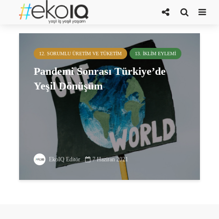
türkiye ve covid-19
12. SORUMLU ÜRETIM VE TÜKETIM
13. İKLIM EYLEMI
Pandemi Sonrası Türkiye’de
Yeşil Dönüşüm
EkoIQ Editör
7 Haziran 2021