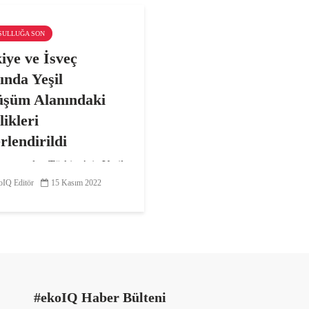
KSULLUĞA SON
iye ve İsveç
ında Yeşil
şüm Alanındaki
likleri
rlendirildi
nı yapılan Türkiye’nin Yeşil
münde Öncü Bir Partner
IQ Editör
15 Kasım 2022
ring Green Transition in
) raporu, İsveç şirketlerinin
e’deki yeşil dönüşüme katkı
rını hedeflemenin yanı sıra
...
#ekoIQ Haber Bülteni