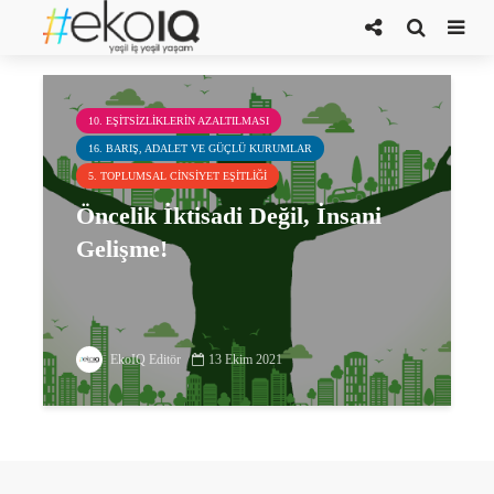
türkiye’de insani gelişim
10. EŞITSIZLIKLERIN AZALTILMASI
16. BARIŞ, ADALET VE GÜÇLÜ KURUMLAR
5. TOPLUMSAL CINSIYET EŞITLIĞI
Öncelik İktisadi Değil, İnsani
Gelişme!
EkoIQ Editör
13 Ekim 2021