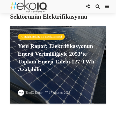
Türkiye’de Konut ve Sanayi
Sektörünün Elektrifikasyonu
7. ERIŞILEBILIR VE TEMIZ ENERJI
Yeni Rapor: Elektrifikasyonun
Enerji Verimliliğiyle 2053’te
Toplam Enerji Talebi 127 TWh
Azalabilir
EkoIQ Editör
17 Ağustos 2023