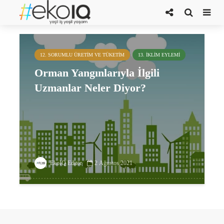
Türkiye’de orman yangınları
12. SORUMLU ÜRETIM VE TÜKETIM
13. İKLIM EYLEMI
Orman Yangınlarıyla İlgili
Uzmanlar Neler Diyor?
EkoIQ Editör
2 Ağustos 2021