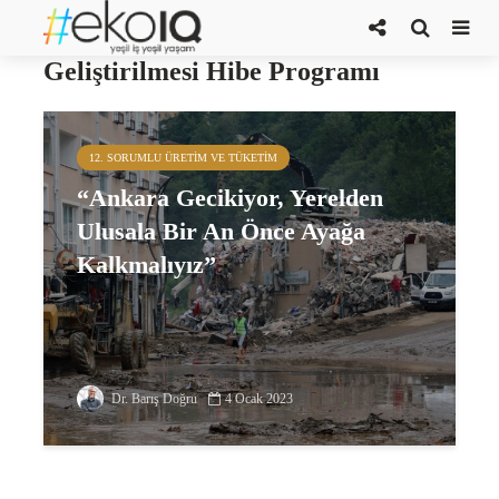
Türkiye’de Sivil Toplumun
Geliştirilmesi Hibe Programı
12. SORUMLU ÜRETIM VE TÜKETIM
“Ankara Gecikiyor, Yerelden
Ulusala Bir An Önce Ayağa
Kalkmalıyız”
Dr. Barış Doğru
4 Ocak 2023