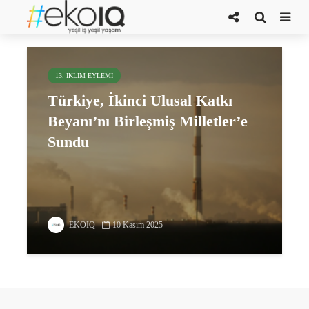
Türkiye’nin 2035 İklim Hedefi
13. İKLIM EYLEMI
Türkiye, İkinci Ulusal Katkı
Beyanı’nı Birleşmiş Milletler’e
Sundu
EKOIQ
10 Kasım 2025