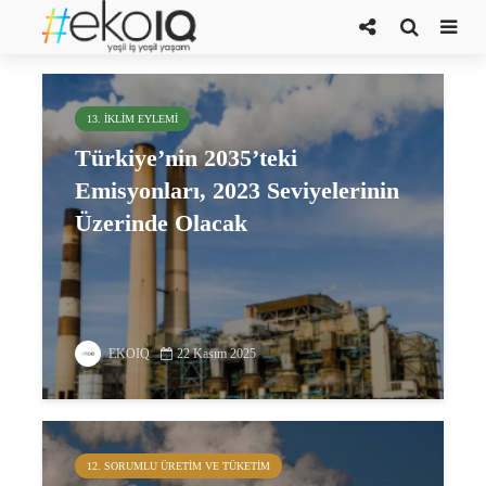
Türkiye’nin iklim hedefi
13. İKLIM EYLEMI
Türkiye’nin 2035’teki
Emisyonları, 2023 Seviyelerinin
Üzerinde Olacak
EKOIQ
22 Kasım 2025
12. SORUMLU ÜRETIM VE TÜKETIM