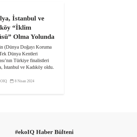
lya, İstanbul ve
köy “İklim
sü” Olma Yolunda
n (Dünya Doğayı Koruma
 Tek Dünya Kentleri
sı’nın Türkiye finalistleri
, İstanbul ve Kadıköy oldu.
in üç finalist
esinden biri, kent ve iklim
OIQ
8 Nisan 2024
rından oluşan...
#ekoIQ Haber Bülteni