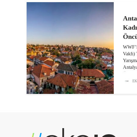
Anta
Kadı
Öncü
WWF’i
Vakfı)
Yarışma
Antalya
Ülkemiz
belediy
EK
uzmanla