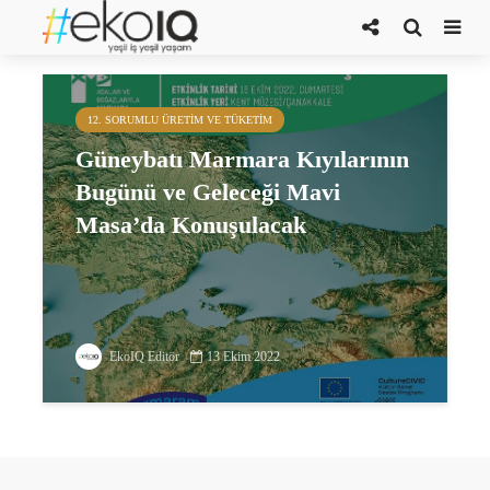
Üçüncü Mavi Masa Buluşması
12. SORUMLU ÜRETIM VE TÜKETIM
Güneybatı Marmara Kıyılarının
Bugünü ve Geleceği Mavi
Masa’da Konuşulacak
EkoIQ Editör
13 Ekim 2022