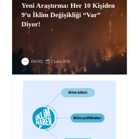
Yeni Araştırma: Her 10 Kişiden
9’u İklim Değişikliği “Var”
Diyor!
EKOIQ
5 Şubat 2026