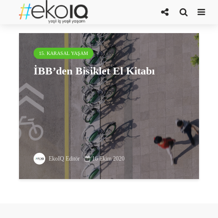
Ulaşım Daire Başkanlığı
15. KARASAL YAŞAM
İBB’den Bisiklet El Kitabı
EkoIQ Editör
16 Ekim 2020