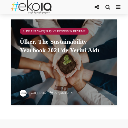
ülker
8. İNSANA YAKIŞIR İŞ VE EKONOMIK BÜYÜME
Ülker, The Sustainability
Yearbook 2021’de Yerini Aldı
EkoIQ Editör
22 Şubat 2021