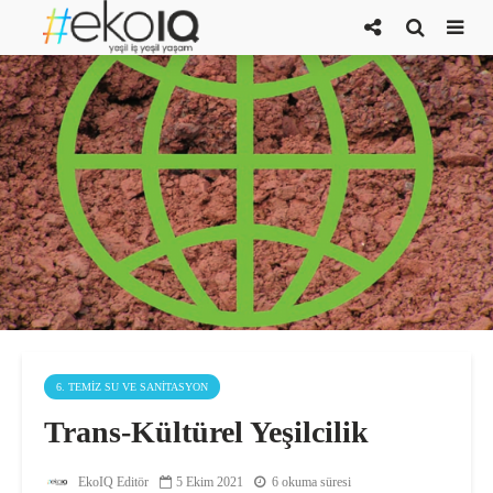
6. TEMIZ SU VE SANITASYON
Trans-Kültürel Yeşilcilik
EkoIQ Editör
5 Ekim 2021
6 okuma süresi