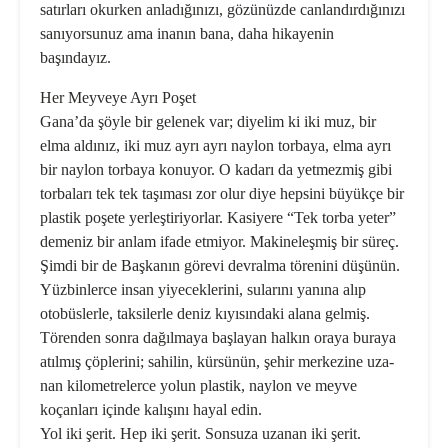
satırları okurken an­ladığınızı, gözünüzde canlandırdığı­nızı
sanıyorsunuz ama inanın bana, daha hikayenin
başındayız.
Her Meyveye Ayrı Poşet
Gana’da şöyle bir gelenek var; diye­lim ki iki muz, bir
elma aldınız, iki muz ayrı ayrı naylon torbaya, elma ayrı
bir naylon torbaya konuyor. O kadarı da yetmezmiş gibi
torba­ları tek tek taşıması zor olur diye hepsini büyükçe bir
plastik poşete yerleştiriyorlar. Kasiyere “Tek torba yeter”
demeniz bir anlam ifade etmi­yor. Makineleşmiş bir süreç.
Şimdi bir de Başkanın görevi dev­ralma törenini düşünün.
Yüzbinler­ce insan yiyeceklerini, sularını yanı­na alıp
otobüslerle, taksilerle deniz kıyısındaki alana gelmiş.
Törenden sonra dağılmaya başlayan halkın oraya buraya
atılmış çöplerini; sahi­lin, kürsünün, şehir merkezine uza­
nan kilometrelerce yolun plastik, naylon ve meyve
koçanları içinde kalışını hayal edin.
Yol iki şerit. Hep iki şerit. Sonsuza uzanan iki şerit.