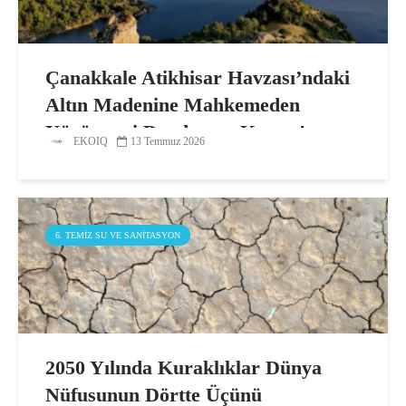
Çanakkale Atikhisar Havzası’ndaki
Altın Madenine Mahkemeden
Yürütmeyi Durdurma Kararı!
EKOIQ
13 Temmuz 2026
6. TEMIZ SU VE SANITASYON
2050 Yılında Kuraklıklar Dünya
Nüfusunun Dörtte Üçünü