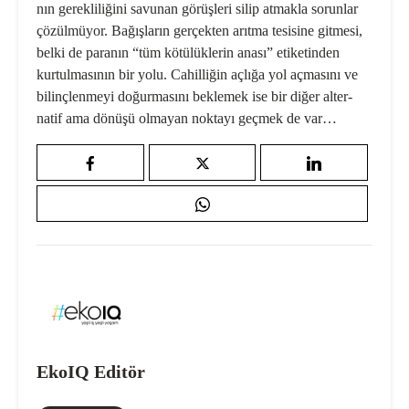
nın gerekliliğini savunan görüşleri silip atmakla sorunlar
çözülmüyor. Bağışların gerçekten arıtma tesisine gitmesi,
belki de paranın “tüm kö­tülüklerin anası” etiketinden
kurtul­masının bir yolu. Cahilliğin açlığa yol açmasını ve
bilinçlenmeyi doğur­masını beklemek ise bir diğer alter­
natif ama dönüşü olmayan noktayı geçmek de var…
EkoIQ Editör