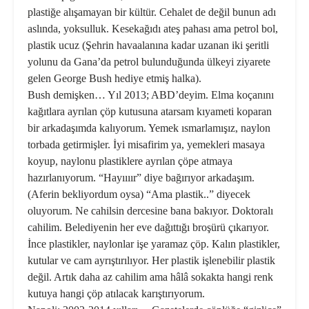
plastiğe alışamayan bir kül­tür. Cehalet de değil bunun adı
aslın­da, yoksulluk. Kesekağıdı ateş pahası ama petrol bol,
plastik ucuz (Şehrin havaalanına kadar uzanan iki şeritli
yolunu da Gana’da petrol bulundu­ğunda ülkeyi ziyarete
gelen George Bush hediye etmiş halka).
Bush demişken… Yıl 2013; ABD’deyim. Elma koçanını
kağıt­lara ayrılan çöp kutusuna atarsam kıyameti koparan
bir arkadaşımda kalıyorum. Yemek ısmarlamışız, naylon
torbada getirmişler. İyi mi­safirim ya, yemekleri masaya
koyup, naylonu plastiklere ayrılan çöpe atmaya
hazırlanıyorum. “Hayıııır” diye bağırıyor arkadaşım.
(Aferin bekliyordum oysa) “Ama plastik..” diyecek
oluyorum. Ne cahilsin der­cesine bana bakıyor. Doktoralı
ca­hilim. Belediyenin her eve dağıttığı broşürü çıkarıyor.
İnce plastikler, naylonlar işe yaramaz çöp. Kalın plastikler,
kutular ve cam ayrıştırı­lıyor. Her plastik işlenebilir plastik
değil. Artık daha az cahilim ama hâlâ sokakta hangi renk
kutuya hangi çöp atılacak karıştırıyorum.