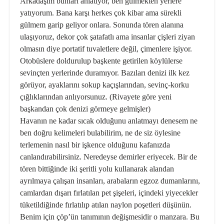
Arkadaşım bunları anlatıyor, ben gülmekten yerlere
yatıyorum. Bana karşı herkes çok kibar ama sürekli
gülmem garip ge­liyor onlara. Sonunda tören alanına
ulaşıyoruz, dekor çok şatafatlı ama insanlar çişleri ziyan
olmasın diye portatif tuvaletlere değil, çimenlere işiyor.
Otobüslere doldurulup baş­kente getirilen köylülerse
sevinçten yerlerinde duramıyor. Bazıları deni­zi ilk kez
görüyor, ayaklarını sokup kaçışlarından, sevinç-korku
çığlıkla­rından anlıyorsunuz. (Rivayete göre yeni
başkandan çok denizi görmeye gelmişler)
Havanın ne kadar sıcak olduğunu anlatmayı denesem ne
ben doğru kelimeleri bulabilirim, ne de siz öy­lesine
terlemenin nasıl bir işkence olduğunu kafanızda
canlandırabilir­siniz. Neredeyse demirler eriyecek. Bir de
tören bittiğinde iki şeritli yolu kullanarak alandan
ayrılmaya çalışan insanları, arabaların egzoz dumanlarını,
camlardan dışarı fırla­tılan pet şişeleri, içindeki yiyecekler
tüketildiğinde fırlatılıp atılan nay­lon poşetleri düşünün.
Benim için çöp’ün tanımının değişmesidir o manzara. Bu