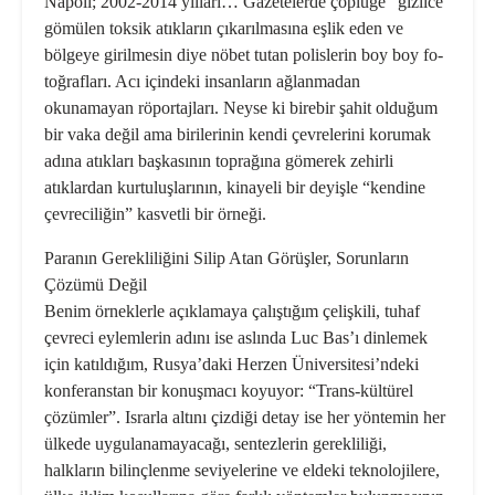
Napoli; 2002-2014 yılları… Gaze­telerde çöplüğe “gizlice”
gömülen toksik atıkların çıkarılmasına eşlik eden ve
bölgeye girilmesin diye nöbet tutan polislerin boy boy fo­
toğrafları. Acı içindeki insanların ağlanmadan
okunamayan röportaj­ları. Neyse ki birebir şahit olduğum
bir vaka değil ama birilerinin kendi çevrelerini korumak
adına atıkla­rı başkasının toprağına gömerek zehirli
atıklardan kurtuluşlarının, kinayeli bir deyişle “kendine
çevre­ciliğin” kasvetli bir örneği.
Paranın Gerekliliğini Silip Atan Görüşler, Sorunların
Çözümü Değil
Benim örneklerle açıklamaya ça­lıştığım çelişkili, tuhaf
çevreci ey­lemlerin adını ise aslında Luc Bas’ı dinlemek
için katıldığım, Rusya’daki Herzen Üniversitesi’ndeki
konfe­ranstan bir konuşmacı koyuyor: “Trans-kültürel
çözümler”. Israrla altını çizdiği detay ise her yöntemin her
ülkede uygulanamayacağı, sen­tezlerin gerekliliği,
halkların bilinç­lenme seviyelerine ve eldeki tekno­lojilere,