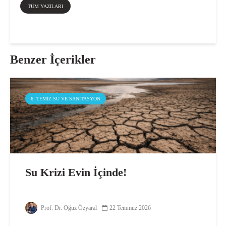
TÜM YAZILARI
Benzer İçerikler
6. TEMIZ SU VE SANITASYON
Su Krizi Evin İçinde!
Prof. Dr. Oğuz Özyaral
22 Temmuz 2026