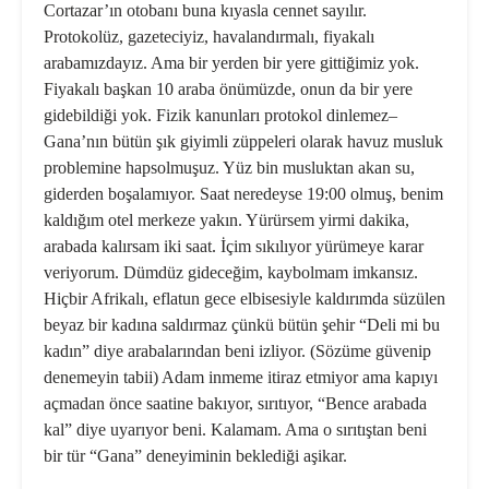
Cortazar’ın oto­banı buna kıyasla cennet sayılır.
Protokolüz, gazeteciyiz, havalandır­malı, fiyakalı
arabamızdayız. Ama bir yerden bir yere gittiğimiz yok.
Fiyakalı başkan 10 araba önümüz­de, onun da bir yere
gidebildiği yok. Fizik kanunları protokol dinlemez–
Gana’nın bütün şık giyimli züppele­ri olarak havuz musluk
problemine hapsolmuşuz. Yüz bin musluktan akan su,
giderden boşalamıyor. Saat neredeyse 19:00 olmuş, benim
kal­dığım otel merkeze yakın. Yürürsem yirmi dakika,
arabada kalırsam iki saat. İçim sıkılıyor yürümeye karar
veriyorum. Dümdüz gideceğim, kay­bolmam imkansız.
Hiçbir Afrikalı, eflatun gece elbisesiyle kaldırımda süzülen
beyaz bir kadına saldırmaz çünkü bütün şehir “Deli mi bu
ka­dın” diye arabalarından beni izliyor. (Sözüme güvenip
denemeyin tabii) Adam inmeme itiraz etmiyor ama kapıyı
açmadan önce saatine bakı­yor, sırıtıyor, “Bence arabada
kal” diye uyarıyor beni. Kalamam. Ama o sırıtıştan beni
bir tür “Gana” de­neyiminin beklediği aşikar.