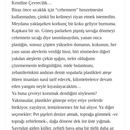
Kendine Çevrecilik…
Biraz önce sıcaklık için “cehennem” benzetmesini
kullanmadım, çünkü bu kelimeyi ziyan etmek istemedim.
Meydana yaklaşırken korkunç bir koku geliyor burnuma.
Kapkara bir sis. Güneş parlarken pişmiş tavuğa dönmeyi
cehennem sıcağı diye ta­nımlasaydım, yanan onca
plastiğin, sonsuz çöpten yükselen dumanın, kokunun, her
yanı saran alevlerin verdiği hissi, biri sönmeden diğeri
yakılan ateşlerin çirkin ışığını, neler olduğunu
çözememenin tedirginli­ğini, mide bulantısını,
zebanilerinki­ni andıran demir sopalarla plastik­leri ateşe
ittiren insanları nasıl tarif edecek, kilometrelerce devam
eden yangını neyle kıyaslayacaktım…
Ya buna çevreyi korumak dendiğini söylesem?
Yakmasalar, plastikler gü­neşte eriye eriye yerlerde
birikiyor, yayılıyor, temizlenemez bir hal alı­yor. Ya diğer
seçenekler: Pet şişeleri denize atmak, toprağa gömmek -ve
toprağı zehirlemek-, dağa dönene dek üst üste yığmak.
Savrulup giden küller, zehirli hava ama bir türlü daha az