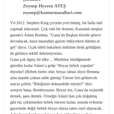
Zeynep Heyzen ATEŞ
zeynep@komurmasallari.com
Yıl 2012. Stephen King çe­virim yeni bitmiş, bir hafta tatil
yapmak istiyorum. Çok eski bir dostum, Kanadalı meşhur
gazeteci Adam Bemma, “Gana’da Başkan törenle görevi
devralacak, hazır masrafları gazete ödüyorken biletini al
gel” diyor. Uçak bileti ba­karken indirime denk geldiğimi
de görünce teklifi ikiletmiyorum.
Gana çok ilginç bir ülke… Minibüse bindiğimizde
güzelim kızlar Adam’a gelip “Beyaz bebek yapalım”
diyor­lar! (Bebek melez olur, beyaz olmaz diyor Bemma
ama mantık çoktan tatile gitmiş) Törene bizi götürecek
aracın şoförü “Bileğinize dokuna­bilir miyim?” diye
soruyor bana. Bembeyazım. Beyaz ten, Gana’da seçkinlik
demek, şans demek. Ör­neğin Adam’dan çok doğalmış
gibi hiç çekinmeden bebek isteyen kızlar, onunla evlenme
gayesinde değil; bebek beyaz olursa zaten sı­nıf atlayacak.