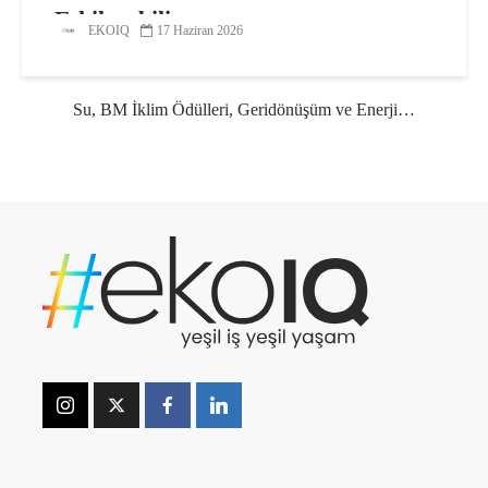
Etkileyebilir
EKOIQ
17 Haziran 2026
Su, BM İklim Ödülleri, Geridönüşüm ve Enerji…