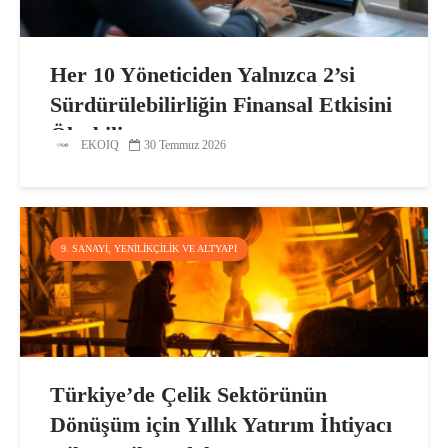
Her 10 Yöneticiden Yalnızca 2’si
Sürdürülebilirliğin Finansal Etkisini
Ölçebiliyor
EKOIQ
30 Temmuz 2026
9. SANAYI, YENILIKÇILIK VE ALTYAPI
Türkiye’de Çelik Sektörünün
Dönüşüm için Yıllık Yatırım İhtiyacı