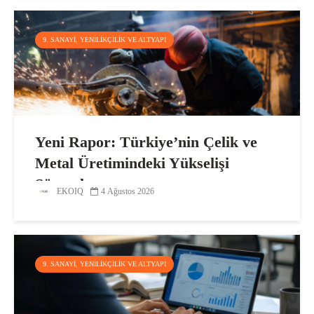
9. SANAYI, YENILIKÇILIK VE ALTYAPI
Yeni Rapor: Türkiye’nin Çelik ve
Metal Üretimindeki Yükselişi
Sürecek
EKOIQ
4 Ağustos 2026
9. SANAYI, YENILIKÇILIK VE ALTYAPI