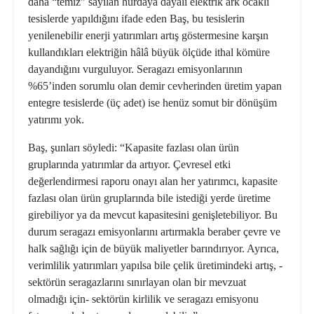
daha “temiz” sayılan hurdaya dayalı elektrik ark ocaklı
tesislerde yapıldığını ifade eden Baş, bu tesislerin
yenilenebilir enerji yatırımları artış göstermesine karşın
kullandıkları elektriğin hâlâ büyük ölçüde ithal kömüre
dayandığını vurguluyor. Seragazı emisyonlarının
%65’inden sorumlu olan demir cevherinden üretim yapan
entegre tesislerde (üç adet) ise henüz somut bir dönüşüm
yatırımı yok.
Baş, şunları söyledi: “Kapasite fazlası olan ürün
gruplarında yatırımlar da artıyor. Çevresel etki
değerlendirmesi raporu onayı alan her yatırımcı, kapasite
fazlası olan ürün gruplarında bile istediği yerde üretime
girebiliyor ya da mevcut kapasitesini genişletebiliyor. Bu
durum seragazı emisyonlarını artırmakla beraber çevre ve
halk sağlığı için de büyük maliyetler barındırıyor. Ayrıca,
verimlilik yatırımları yapılsa bile çelik üretimindeki artış, -
sektörün seragazlarını sınırlayan olan bir mevzuat
olmadığı için- sektörün kirlilik ve seragazı emisyonu