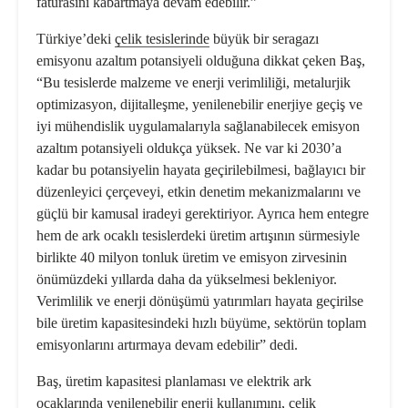
faturasını kabartmaya devam edebilir.”
Türkiye’deki
çelik tesislerinde
büyük bir seragazı
emisyonu azaltım potansiyeli olduğuna dikkat çeken Baş,
“Bu tesislerde malzeme ve enerji verimliliği, metalurjik
optimizasyon, dijitalleşme, yenilenebilir enerjiye geçiş ve
iyi mühendislik uygulamalarıyla sağlanabilecek emisyon
azaltım potansiyeli oldukça yüksek. Ne var ki 2030’a
kadar bu potansiyelin hayata geçirilebilmesi, bağlayıcı bir
düzenleyici çerçeveyi, etkin denetim mekanizmalarını ve
güçlü bir kamusal iradeyi gerektiriyor. Ayrıca hem entegre
hem de ark ocaklı tesislerdeki üretim artışının sürmesiyle
birlikte 40 milyon tonluk üretim ve emisyon zirvesinin
önümüzdeki yıllarda daha da yükselmesi bekleniyor.
Verimlilik ve enerji dönüşümü yatırımları hayata geçirilse
bile üretim kapasitesindeki hızlı büyüme, sektörün toplam
emisyonlarını artırmaya devam edebilir” dedi.
Baş, üretim kapasitesi planlaması ve elektrik ark
ocaklarında yenilenebilir enerji kullanımını, çelik