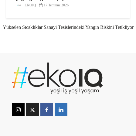
1 ila 2 milyar dolar
EKOIQ
17 Temmuz 2026
Yükselen Sıcaklıklar Sanayi Tesislerindeki Yangın Riskini Tetikliyor