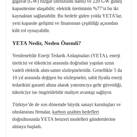
gigavat (GW) rüzgar (denizüstü dahil) ve 220 GW güneş
kapasitesine ulaşabilir; elektrik üretiminin %77’si bu iki
kaynaktan sağlanabilir. Bu hedefe giden yolda YETA’lar,
yeni kapasite gelişimi ve finansman çeşitliliği açısından
kilit rol oynayabilir.
YETA Nedir, Neden Önemli?
Yenilenebilir Enerji Tedarik Anlaşmaları (YETA), enerji
üreticisi ve tüketicisi arasında doğrudan yapılan uzun
vadeli elektrik alım-satım sözleşmeleridir. Genellikle 5 ila
10 yıl arasında değişen bu sözleşmeler, sabit fiyatla enerji
tedarikini garanti altına alarak yatırımcıya gelir güvenliği,
tüketiciye ise öngörülebilir maliyet avantajı sağlıyor.
Türkiye’de de son dönemde büyük sanayi kuruluşları ve
uluslararası firmalar,
karbon azaltım hedefleri
doğrultusunda YETA benzeri modelleri gündemlerine
almaya başladı.