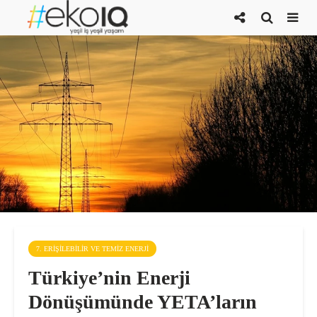
7. ERIŞILEBILIR VE TEMIZ ENERJI
Türkiye’nin Enerji
Dönüşümünde YETA’ların