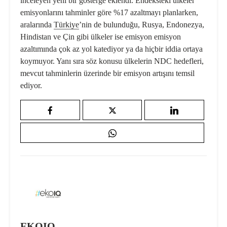
inceleyen yeni bir gösterge eklendi. Endeksteki ülkeler
emisyonlarını tahminler göre %17 azaltmayı planlarken,
aralarında
Türkiye
’nin de bulunduğu, Rusya, Endonezya,
Hindistan ve Çin gibi ülkeler ise
emisyon emisyon
azaltımı
nda çok az yol katediyor ya da hiçbir iddia ortaya
koymuyor. Yanı sıra söz konusu ülkelerin NDC hedefleri,
mevcut tahminlerin üzerinde bir emisyon artışını temsil
ediyor.
EKOIQ