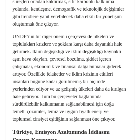
süreçleri ortadan kaldırmak, sıfır karbonlu kalkınma
yolunda, kentleşme, demografik ve teknolojik değişimler
gibi trendlere yanıt verebilecek daha etkili bir yönetişim
oluşturmak öne çıkıyor.
UNDP’nin bir diğer önemli çerçevesi de ülkeleri ve
toplulukları krizlere ve şoklara karşı daha dayanıklı hale
getirmek.
İklim değişikliği
ve iklim değişikliği kaynaklı
aşırı hava olayları, çevresel bozulma, şiddet içeren
çatışmalar, ekonomik ve finansal dalgalanmalar giderek
artıyor. Özellikle felaketler ve
iklim krizi
nin etkileri
insanları bugüne kadar görülmemiş bir biçimde
yerlerinden ediyor ve az gelişmiş ülkeleri daha da kırılgan
hale getiriyor. Tüm bu çerçeveler bağlamında
sürdürülebilir kalkınmanın sağlanabilmesi için
doğa
temelli çözümler
,
temiz ve uygun fiyatlı enerji
ve
toplumsal cinsiyet eşitliği
nin sağlanması öne çıkıyor.
Türkiye, Emisyon Azaltımında İddiasını