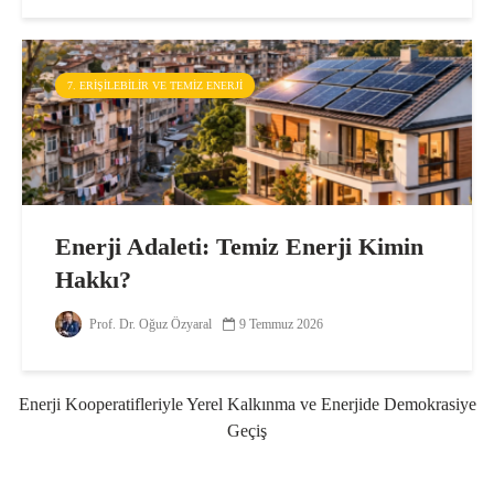
7. ERIŞILEBILIR VE TEMIZ ENERJI
Enerji Adaleti: Temiz Enerji Kimin
Hakkı?
Prof. Dr. Oğuz Özyaral
9 Temmuz 2026
Enerji Kooperatifleriyle Yerel Kalkınma ve Enerjide Demokrasiye
Geçiş