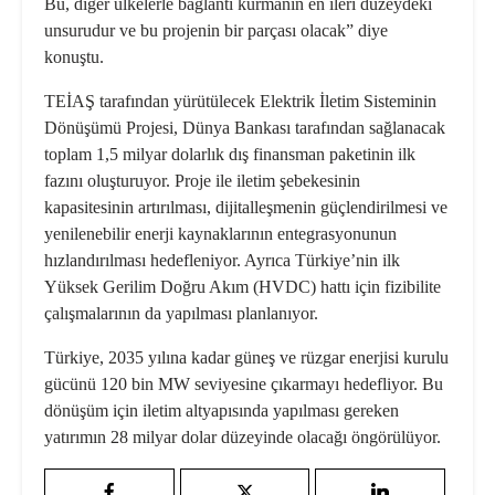
Bu, diğer ülkelerle bağlantı kurmanın en ileri düzeydeki
unsurudur ve bu projenin bir parçası olacak” diye
konuştu.
TEİAŞ tarafından yürütülecek Elektrik İletim Sisteminin
Dönüşümü Projesi, Dünya Bankası tarafından sağlanacak
toplam 1,5 milyar dolarlık dış finansman paketinin ilk
fazını oluşturuyor. Proje ile iletim şebekesinin
kapasitesinin artırılması, dijitalleşmenin güçlendirilmesi ve
yenilenebilir enerji kaynaklarının entegrasyonunun
hızlandırılması hedefleniyor. Ayrıca Türkiye’nin ilk
Yüksek Gerilim Doğru Akım (HVDC) hattı için fizibilite
çalışmalarının da yapılması planlanıyor.
Türkiye, 2035 yılına kadar güneş ve rüzgar enerjisi kurulu
gücünü 120 bin MW seviyesine çıkarmayı hedefliyor. Bu
dönüşüm için iletim altyapısında yapılması gereken
yatırımın 28 milyar dolar düzeyinde olacağı öngörülüyor.