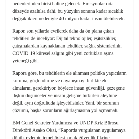
nedenlerinden birisi haline gelecek. Emisyonlar orta
düzeyde azaltılsa dahi, bu yüzyılın sonuna kadar sıcaklık
değişiklikleri nedeniyle 40 milyon kadar insan ölebilecek.
Rapor, son yıllarda evrilerek daha da ön plana çıkan
tehditleri de inceliyor: Dijital teknolojiler, eşitsizlikler,
çatışmalardan kaynaklanan tehditler, sağlık sistemlerinin
COVID-19 küresel salgını gibi yeni zorlukları aşma
yeteneği gibi.
Rapora göre, bu tehditlerin ele alınması politika yapıcıların
koruma, güçlendirme ve dayanışmayı birlikte ele
almalarını gerektiriyor, böylece insan güvenliği, gezegene
ilişkin düşünceler ve insani gelişme birbirleri aleyhine
değil, aynı doğrultuda işleyebilsinler. Yani, bir sorunun
çözümü, başka sorunların ağırlaşmasına yol açmamalı.
BM Genel Sekreter Yardımcısı ve UNDP Kriz Bürosu
Direktörü Asako Okai, “Raporda vurgulanan uygulamaya
dönük eylemin temel ögesi, ortak güvenlik fikrine