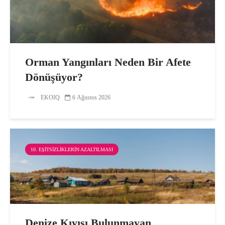
Orman Yangınları Neden Bir Afete
Dönüşüyor?
EKOIQ
6 Ağustos 2026
10. EŞITSIZLIKLERIN AZALTILMASI
Denize Kıyısı Bulunmayan