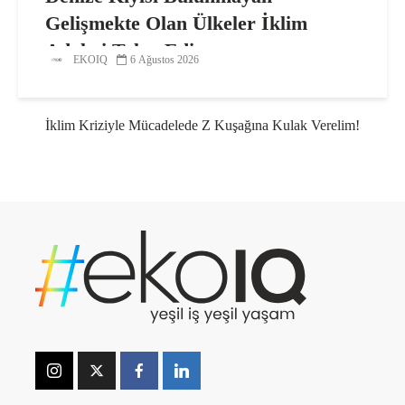
Gelişmekte Olan Ülkeler İklim
Adaleti Talep Ediyor
EKOIQ
6 Ağustos 2026
İklim Kriziyle Mücadelede Z Kuşağına Kulak Verelim!