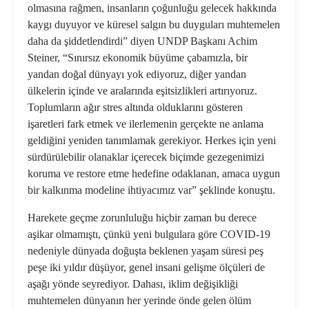
olmasına rağmen, insanların çoğunluğu gelecek hakkında
kaygı duyuyor ve küresel salgın bu duyguları muhtemelen
daha da şiddetlendirdi” diyen UNDP Başkanı Achim
Steiner, “Sınırsız ekonomik büyüme çabamızla, bir
yandan doğal dünyayı yok ediyoruz, diğer yandan
ülkelerin içinde ve aralarında eşitsizlikleri artırıyoruz.
Toplumların ağır stres altında olduklarını gösteren
işaretleri fark etmek ve ilerlemenin gerçekte ne anlama
geldiğini yeniden tanımlamak gerekiyor. Herkes için yeni
sürdürülebilir olanaklar içerecek biçimde gezegenimizi
koruma ve restore etme hedefine odaklanan, amaca uygun
bir kalkınma modeline ihtiyacımız var” şeklinde konuştu.
Harekete geçme zorunluluğu hiçbir zaman bu derece
aşikar olmamıştı, çünkü yeni bulgulara göre COVID-19
nedeniyle dünyada doğuşta beklenen yaşam süresi peş
peşe iki yıldır düşüyor, genel insani gelişme ölçüleri de
aşağı yönde seyrediyor. Dahası, iklim değişikliği
muhtemelen dünyanın her yerinde önde gelen ölüm