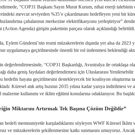
dirmede, “COP31 Başkanı Sayın Murat Kurum, nihai enerji talebinin el
erindeki mevcut seviyeden %35’e çıkarılmasını hedefleyen yeni bir küre
 hızlandırma çabalarının merkezine elektrifikasyonu yerleştiriyor” deni
(Action Agenda) girişim paketinin parçası olarak açıklandığı belirtildi
, Eylem Gündemi’nin resmi müzakerelerin dışında yer alsa da 2023 yıl
ın uygulamaya geçirilmesinde önemli bir rol üstlenmesi beklendiği akta
değerlendirmesinde, “COP31 Başkanlığı, Avustralya ile ortaklaşa olara
ağı daha geniş faydaları değerlendirmesi için Uluslararası Yenilenebili
u hedefin hayata geçirilmesini destekleyecek bir koalisyon oluşturma 
kladı: Küresel atık artış hızının 2035 yılına kadar yarıya indirilmesi v
 malzeme kullanımı ve iklim eğitimi konularına odaklanıyor. Bu başlık
riğin Miktarını Artırmak Tek Başına Çözüm Değildir”
an hedefi memnuniyetle karşıladıklarını söyleyen WWF Küresel İkli
oruz ve müzakerelerin şekillenmesine katkı sunmasını umuyoruz. Ancak b