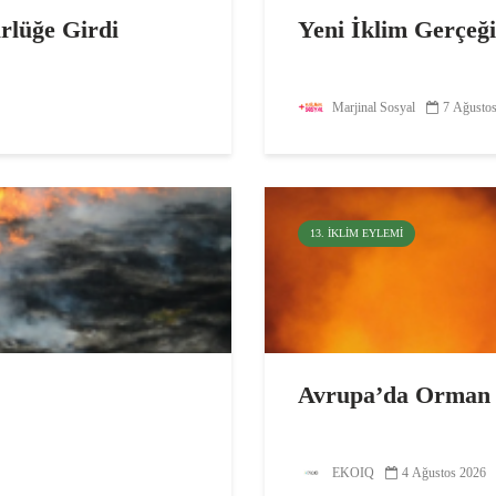
ürlüğe Girdi
Yeni İklim Gerçeğ
Marjinal Sosyal
7 Ağusto
13. İKLIM EYLEMI
Avrupa’da Orman Y
EKOIQ
4 Ağustos 2026