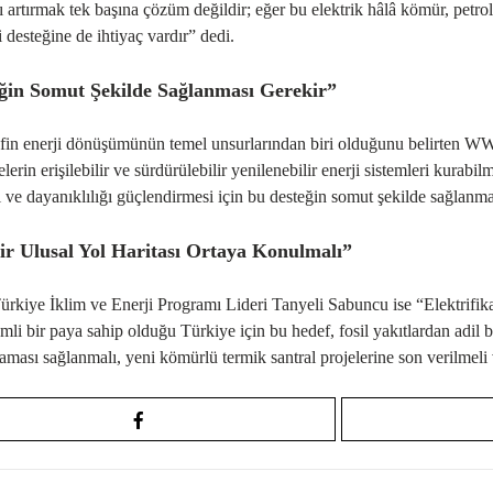
ı artırmak tek başına çözüm değildir; eğer bu elektrik hâlâ kömür, petr
i desteğine de ihtiyaç vardır” dedi.
ğin Somut Şekilde Sağlanması Gerekir”
in enerji dönüşümünün temel unsurlarından biri olduğunu belirten WWF
elerin erişilebilir ve sürdürülebilir yenilenebilir enerji sistemleri kurab
ı ve dayanıklılığı güçlendirmesi için bu desteğin somut şekilde sağlanm
ir Ulusal Yol Haritası Ortaya Konulmalı”
iye İklim ve Enerji Programı Lideri Tanyeli Sabuncu ise “Elektrifikas
mli bir paya sahip olduğu Türkiye için bu hedef, fosil yakıtlardan adil b
aması sağlanmalı, yeni kömürlü termik santral projelerine son verilmeli