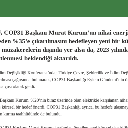
COP31 Başkanı Murat Kurum’un nihai enerji tal
eden %35’e çıkarılmasını hedefleyen yeni bir 
 müzakerelerin dışında yer alsa da, 2023 yılın
stlenmesi beklendiği aktarıldı.
im Değişikliği Konferansı’nda; Türkiye Çevre, Şehircilik ve İklim De
rılması çağrısında bulunarak, COP31 Başkanlığı Eylem Gündemi’nin önc
parçası olarak geldi.
şkanı Kurum, %20’nin biraz üzerinde olan elektrikle karşılanan nihai 
küresel bir hedef önerdi. COP31 Başkanlığı ayrıca, bu hedefe ulaşmaya
on kurma taahhüdünde de bulundu.
P31 Başkanı Murat Kurum tarafından önerilen yeni küresel elektrifika