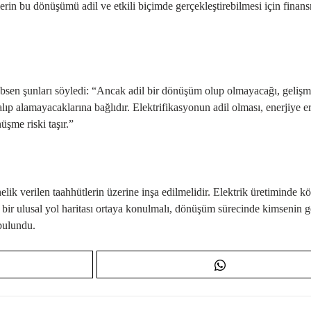
lerin bu dönüşümü adil ve etkili biçimde gerçekleştirebilmesi için finan
sen şunları söyledi: “Ancak adil bir dönüşüm olup olmayacağı, gelişm
 alıp alamayacaklarına bağlıdır. Elektrifikasyonun adil olması, enerjiye e
şme riski taşır.”
k verilen taahhütlerin üzerine inşa edilmelidir. Elektrik üretiminde 
et bir ulusal yol haritası ortaya konulmalı, dönüşüm sürecinde kimsenin g
 bulundu.