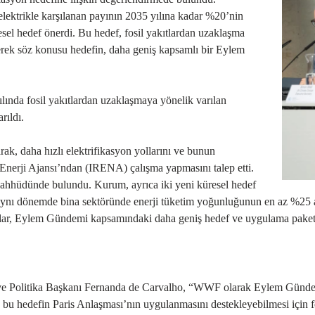
ektrikle karşılanan payının 2035 yılına kadar %20’nin
sel hedef önerdi. Bu hedef, fosil yakıtlardan uzaklaşma
lerek söz konusu hedefin, daha geniş kapsamlı bir Eylem
.
ında fosil yakıtlardan uzaklaşmaya yönelik varılan
rıldı.
k, daha hızlı elektrifikasyon yollarını ve bunun
r Enerji Ajansı’ndan (IRENA) çalışma yapmasını talep etti.
taahhüdünde bulundu. Kurum, ayrıca iki yeni küresel hedef
e aynı dönemde bina sektöründe enerji tüketim yoğunluğunun en az %25 aza
lar, Eylem Gündemi kapsamındaki daha geniş hedef ve uygulama paketin
m ve Politika Başkanı Fernanda de Carvalho, “WWF olarak Eylem Günd
u hedefin Paris Anlaşması’nın uygulanmasını destekleyebilmesi için fo