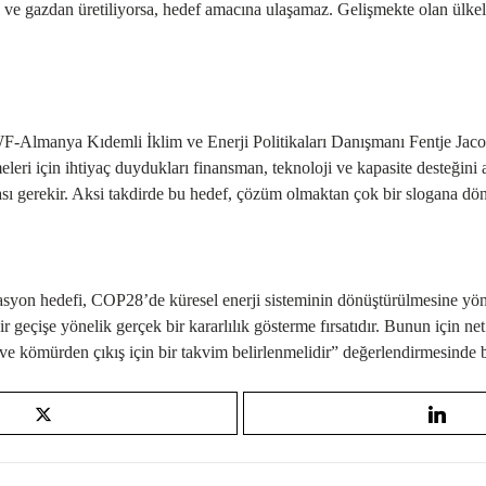
ol ve gazdan üretiliyorsa, hedef amacına ulaşamaz. Gelişmekte olan ülke
-Almanya Kıdemli İklim ve Enerji Politikaları Danışmanı Fentje Jacob
ilmeleri için ihtiyaç duydukları finansman, teknoloji ve kapasite desteğini
ası gerekir. Aksi takdirde bu hedef, çözüm olmaktan çok bir slogana dönü
yon hedefi, COP28’de küresel enerji sisteminin dönüştürülmesine yöneli
ir geçişe yönelik gerçek bir kararlılık gösterme fırsatıdır. Bunun için n
 ve kömürden çıkış için bir takvim belirlenmelidir” değerlendirmesinde