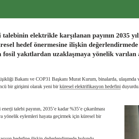
ebinin elektrikle karşılanan payının 2035 yı
küresel hedef önermesine ilişkin değerlendirm
da fosil yakıtlardan uzaklaşmaya yönelik varıla
ğişikliği Bakanı ve COP31 Başkanı Murat Kurum, binalarda, ulaşımda ve
ü bir girişimi olarak yeni bir
küresel elektrifikasyon hedefini
duyurdu.
enerji talebi payının, 2035’e kadar %35’e çıkarılması
 yönelik eylemleri hayata geçirmek için küresel bir
syon hedefine ilişkin değerlendirmede bulundu.