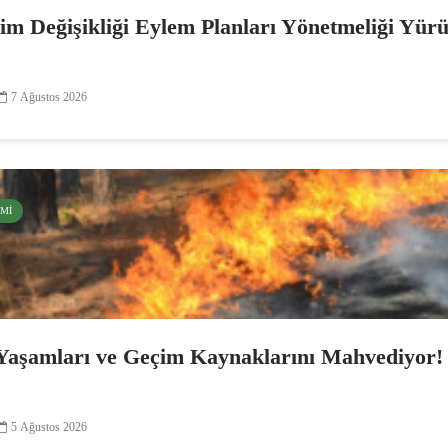
lim Değişikliği Eylem Planları Yönetmeliği Yür
7 Ağustos 2026
EMI
Yaşamları ve Geçim Kaynaklarını Mahvediyor!
5 Ağustos 2026