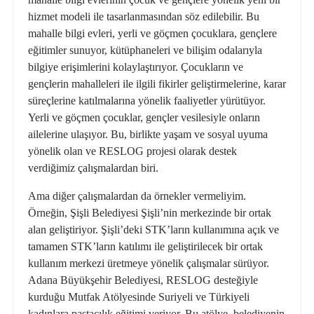
hizmet modeli ile tasarlanmasından söz edilebilir. Bu
mahalle bilgi evleri, yerli ve göçmen çocuklara, gençlere
eğitimler sunuyor, kütüphaneleri ve bilişim odalarıyla
bilgiye erişimlerini kolaylaştırıyor. Çocukların ve
gençlerin mahalleleri ile ilgili fikirler geliştirmelerine, karar
süreçlerine katılmalarına yönelik faaliyetler yürütüyor.
Yerli ve göçmen çocuklar, gençler vesilesiyle onların
ailelerine ulaşıyor. Bu, birlikte yaşam ve sosyal uyuma
yönelik olan ve RESLOG projesi olarak destek
verdiğimiz çalışmalardan biri.
Ama diğer çalışmalardan da örnekler vermeliyim.
Örneğin, Şişli Belediyesi Şişli’nin merkezinde bir ortak
alan geliştiriyor. Şişli’deki STK’ların kullanımına açık ve
tamamen STK’ların katılımı ile geliştirilecek bir ortak
kullanım merkezi üretmeye yönelik çalışmalar sürüyor.
Adana Büyükşehir Belediyesi, RESLOG desteğiyle
kurduğu Mutfak Atölyesinde Suriyeli ve Türkiyeli
kadınlara pastacılık eğitimi veriyor. Bu atölye, belediyenin