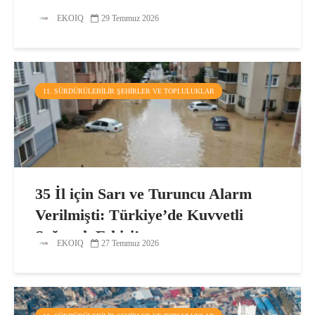
EKOIQ
29 Temmuz 2026
11. SÜRDÜRÜLEBILIR ŞEHIRLER VE TOPLULUKLAR
35 İl için Sarı ve Turuncu Alarm
Verilmişti: Türkiye’de Kuvvetli
Sağanak Etkisi!
EKOIQ
27 Temmuz 2026