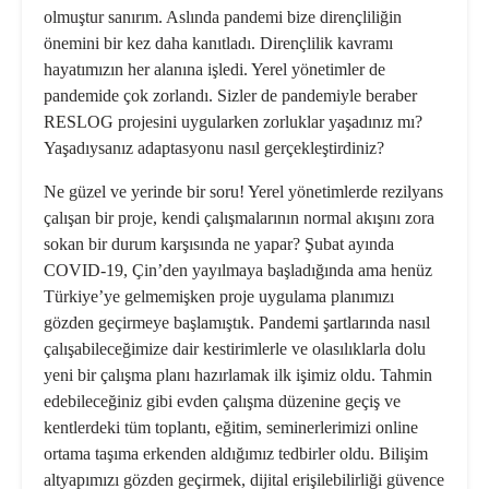
olmuştur sanırım. Aslında pandemi bize dirençliliğin
önemini bir kez daha kanıtladı. Dirençlilik kavramı
hayatımızın her alanına işledi. Yerel yönetimler de
pandemide çok zorlandı. Sizler de pandemiyle beraber
RESLOG projesini uygularken zorluklar yaşadınız mı?
Yaşadıysanız adaptasyonu nasıl gerçekleştirdiniz?
Ne güzel ve yerinde bir soru! Yerel yönetimlerde rezilyans
çalışan bir proje, kendi çalışmalarının normal akışını zora
sokan bir durum karşısında ne yapar? Şubat ayında
COVID-19, Çin’den yayılmaya başladığında ama henüz
Türkiye’ye gelmemişken proje uygulama planımızı
gözden geçirmeye başlamıştık. Pandemi şartlarında nasıl
çalışabileceğimize dair kestirimlerle ve olasılıklarla dolu
yeni bir çalışma planı hazırlamak ilk işimiz oldu. Tahmin
edebileceğiniz gibi evden çalışma düzenine geçiş ve
kentlerdeki tüm toplantı, eğitim, seminerlerimizi online
ortama taşıma erkenden aldığımız tedbirler oldu. Bilişim
altyapımızı gözden geçirmek, dijital erişilebilirliği güvence