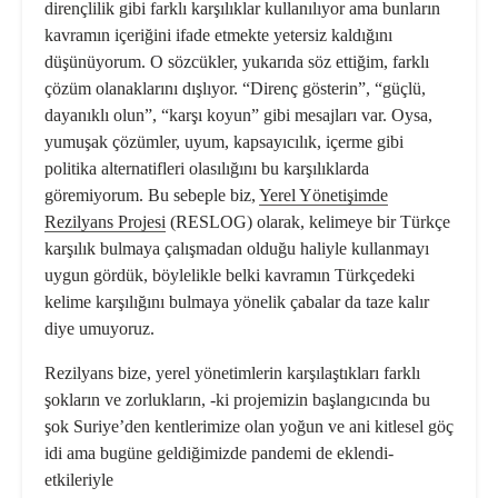
dirençlilik gibi farklı karşılıklar kullanılıyor ama bunların
kavramın içeriğini ifade etmekte yetersiz kaldığını
düşünüyorum. O sözcükler, yukarıda söz ettiğim, farklı
çözüm olanaklarını dışlıyor. “Direnç gösterin”, “güçlü,
dayanıklı olun”, “karşı koyun” gibi mesajları var. Oysa,
yumuşak çözümler, uyum, kapsayıcılık, içerme gibi
politika alternatifleri olasılığını bu karşılıklarda
göremiyorum. Bu sebeple biz,
Yerel Yönetişimde
Rezilyans Projesi
(RESLOG) olarak, kelimeye bir Türkçe
karşılık bulmaya çalışmadan olduğu haliyle kullanmayı
uygun gördük, böylelikle belki kavramın Türkçedeki
kelime karşılığını bulmaya yönelik çabalar da taze kalır
diye umuyoruz.
Rezilyans bize, yerel yönetimlerin karşılaştıkları farklı
şokların ve zorlukların, -ki projemizin başlangıcında bu
şok Suriye’den kentlerimize olan yoğun ve ani kitlesel göç
idi ama bugüne geldiğimizde pandemi de eklendi-
etkileriyle