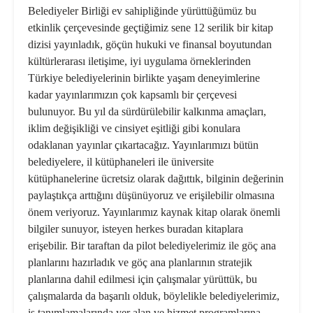
Belediyeler Birliği ev sahipliğinde yürüttüğümüz bu
etkinlik çerçevesinde geçtiğimiz sene 12 serilik bir kitap
dizisi yayınladık, göçün hukuki ve finansal boyutundan
kültürlerarası iletişime, iyi uygulama örneklerinden
Türkiye belediyelerinin birlikte yaşam deneyimlerine
kadar yayınlarımızın çok kapsamlı bir çerçevesi
bulunuyor. Bu yıl da sürdürülebilir kalkınma amaçları,
iklim değişikliği ve cinsiyet eşitliği gibi konulara
odaklanan yayınlar çıkartacağız. Yayınlarımızı bütün
belediyelere, il kütüphaneleri ile üniversite
kütüphanelerine ücretsiz olarak dağıttık, bilginin değerinin
paylaştıkça arttığını düşünüyoruz ve erişilebilir olmasına
önem veriyoruz. Yayınlarımız kaynak kitap olarak önemli
bilgiler sunuyor, isteyen herkes buradan kitaplara
erişebilir. Bir taraftan da pilot belediyelerimiz ile göç ana
planlarını hazırladık ve göç ana planlarının stratejik
planlarına dahil edilmesi için çalışmalar yürüttük, bu
çalışmalarda da başarılı olduk, böylelikle belediyelerimiz,
iş tanımlamalarında yer alan ve hizmet programlarına