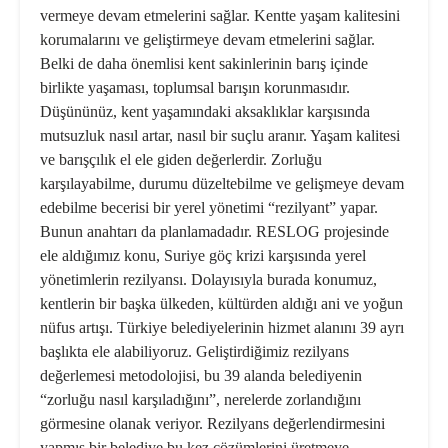
vermeye devam etmelerini sağlar. Kentte yaşam kalitesini
korumalarını ve geliştirmeye devam etmelerini sağlar.
Belki de daha önemlisi kent sakinlerinin barış içinde
birlikte yaşaması, toplumsal barışın korunmasıdır.
Düşününüz, kent yaşamındaki aksaklıklar karşısında
mutsuzluk nasıl artar, nasıl bir suçlu aranır. Yaşam kalitesi
ve barışçılık el ele giden değerlerdir. Zorluğu
karşılayabilme, durumu düzeltebilme ve gelişmeye devam
edebilme becerisi bir yerel yönetimi “rezilyant” yapar.
Bunun anahtarı da planlamadadır. RESLOG projesinde
ele aldığımız konu, Suriye göç krizi karşısında yerel
yönetimlerin rezilyansı. Dolayısıyla burada konumuz,
kentlerin bir başka ülkeden, kültürden aldığı ani ve yoğun
nüfus artışı. Türkiye belediyelerinin hizmet alanını 39 ayrı
başlıkta ele alabiliyoruz. Geliştirdiğimiz rezilyans
değerlemesi metodolojisi, bu 39 alanda belediyenin
“zorluğu nasıl karşıladığını”, nerelerde zorlandığını
görmesine olanak veriyor. Rezilyans değerlendirmesini
yapmış bir belediye bu kez çözümlerini üretmeye