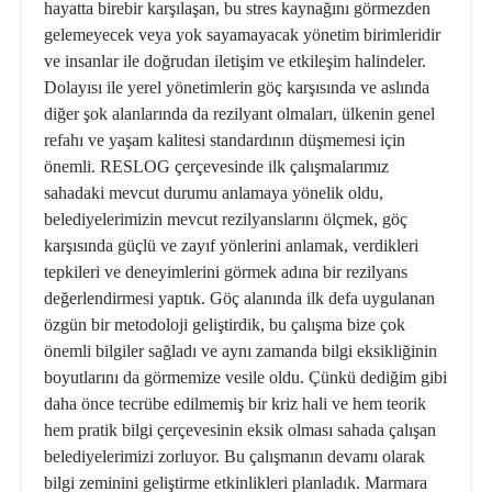
hayatta birebir karşılaşan, bu stres kaynağını görmezden
gelemeyecek veya yok sayamayacak yönetim birimleridir
ve insanlar ile doğrudan iletişim ve etkileşim halindeler.
Dolayısı ile yerel yönetimlerin göç karşısında ve aslında
diğer şok alanlarında da rezilyant olmaları, ülkenin genel
refahı ve yaşam kalitesi standardının düşmemesi için
önemli. RESLOG çerçevesinde ilk çalışmalarımız
sahadaki mevcut durumu anlamaya yönelik oldu,
belediyelerimizin mevcut rezilyanslarını ölçmek, göç
karşısında güçlü ve zayıf yönlerini anlamak, verdikleri
tepkileri ve deneyimlerini görmek adına bir rezilyans
değerlendirmesi yaptık. Göç alanında ilk defa uygulanan
özgün bir metodoloji geliştirdik, bu çalışma bize çok
önemli bilgiler sağladı ve aynı zamanda bilgi eksikliğinin
boyutlarını da görmemize vesile oldu. Çünkü dediğim gibi
daha önce tecrübe edilmemiş bir kriz hali ve hem teorik
hem pratik bilgi çerçevesinin eksik olması sahada çalışan
belediyelerimizi zorluyor. Bu çalışmanın devamı olarak
bilgi zeminini geliştirme etkinlikleri planladık. Marmara