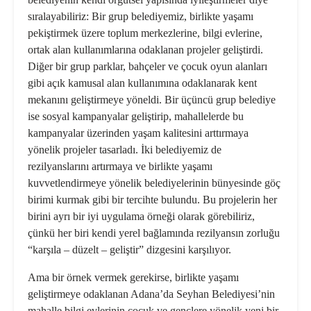
sıralayabiliriz: Bir grup belediyemiz, birlikte yaşamı
pekiştirmek üzere toplum merkezlerine, bilgi evlerine,
ortak alan kullanımlarına odaklanan projeler geliştirdi.
Diğer bir grup parklar, bahçeler ve çocuk oyun alanları
gibi açık kamusal alan kullanımına odaklanarak kent
mekanını geliştirmeye yöneldi. Bir üçüncü grup belediye
ise sosyal kampanyalar geliştirip, mahallelerde bu
kampanyalar üzerinden yaşam kalitesini arttırmaya
yönelik projeler tasarladı. İki belediyemiz de
rezilyanslarını artırmaya ve birlikte yaşamı
kuvvetlendirmeye yönelik belediyelerinin bünyesinde göç
birimi kurmak gibi bir tercihte bulundu. Bu projelerin her
birini ayrı bir iyi uygulama örneği olarak görebiliriz,
çünkü her biri kendi yerel bağlamında rezilyansın zorluğu
“karşıla – düzelt – geliştir” dizgesini karşılıyor.
Ama bir örnek vermek gerekirse, birlikte yaşamı
geliştirmeye odaklanan Adana’da Seyhan Belediyesi’nin
mahalle bilgi evlerinin çocuk ve gençlere yönelik yeni bir