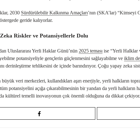
lklar, 2030
Sürdürülebilir Kalkınma Amaçları
’nın (SKA’lar) “Kimseyi 
göstergede geride kalıyorlar.
Zeka Riskler ve Potansiyellerle Dolu
dan Uluslararası Yerli Haklar Günü’nün
2025 teması
ise “Yerli Halklar
yebilme potansiyeliyle gençlerin güçlenmesini sağlayabilme ve
iklim de
ını derinleştirme tehlikesini de içinde barındırıyor. Çoğu yapay zeka sistem
a büyük veri merkezleri, kullandıkları aşırı enerjiyle, yerli halkların 
tüm potansiyelini açığa çıkarabilmesinin bir yandan da yerli halkların h
a kültürel temelli inovasyonun çok önemli olduğuna da dikkat çekiyor