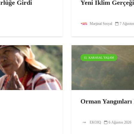
ürlüğe Girdi
Yeni İklim Gerçeğ
Marjinal Sosyal
7 Ağusto
15. KARASAL YAŞAM
Orman Yangınları 
EKOIQ
6 Ağustos 2026