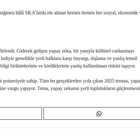
a rağmen hâlâ SKA’larda ele alınan hemen hemen her sosyal, ekonomik
rlendi. Giderek gelişen yapay zeka, bir yanıyla kültürel canlanmayı
liyle genellikle yerli halklara karşı önyargı, dışlama ve yanlış temsil
bilgi birikimlerinin ve kimliklerinin yanlış kullanılması riskini taşıyor.
lecek potansiyele sahip. Tüm bu gerçeklerden yola çıkan 2025 teması, yap
tiğine vurgu yapıyor. Tema, yapay zekanın yerli toplulukların güçlenmesi