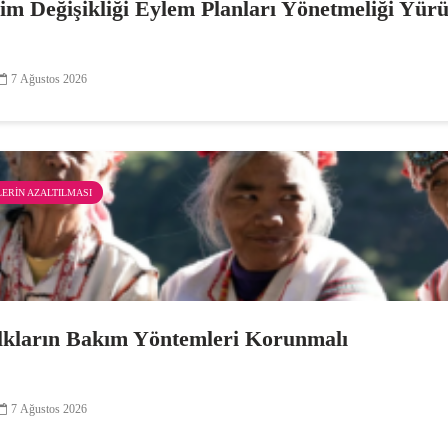
lim Değişikliği Eylem Planları Yönetmeliği Yür
7 Ağustos 2026
KLERIN AZALTILMASI
lkların Bakım Yöntemleri Korunmalı
7 Ağustos 2026