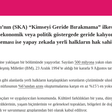
rı’nın (SKA) “Kimseyi Geride Bırakmama” ilkes
konomik veya politik göstergede geride kalıyorl
ması ise yapay zekada yerli halkların hak sahib
ine yaklaşan bir bölümünde yaşıyorlar. Sayıları
500 milyona
yakın olan 
leşmiş Milletler (BM), 23 Aralık 1994’te aldığı bir kararla 9 Ağustos tar
gibi alanlarda yerli halkların karşılaştıkları sorunların çözümünde ulusl
ya nüfusunun
%6’sından azını
oluşturmalarına karşın en az %15’i en yok
asçıları ve uygulayıcıları konumunda. Kültürel farklılıkları bir yana, dü
iklerinin, yaşam biçimlerinin ve geleneksel toprakları, bölgeleri ile do
ı ve savunmasız gruplarından biri olarak kabul ediliyor.