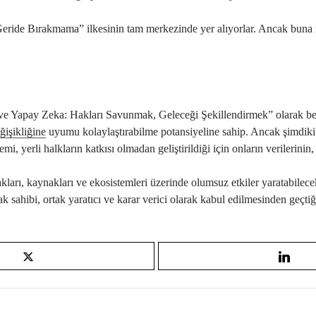
Geride Bırakmama” ilkesinin tam merkezinde yer alıyorlar. Ancak bun
 ve Yapay Zeka: Hakları Savunmak, Geleceği Şekillendirmek” olarak beli
ğişikliğine
uyumu kolaylaştırabilme potansiyeline sahip. Ancak şimdiki ha
i, yerli halkların katkısı olmadan geliştirildiği için onların verilerinin, 
toprakları, kaynakları ve ekosistemleri üzerinde olumsuz etkiler yaratabi
ak sahibi, ortak yaratıcı ve karar verici olarak kabul edilmesinden geç
.