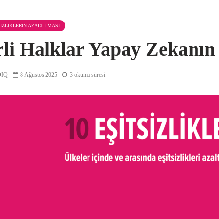
TSIZLIKLERIN AZALTILMASI
rli Halklar Yapay Zekanın 
IQ
8 Ağustos 2025
3 okuma süresi