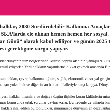
 halklar, 2030 Sürdürülebilir Kalkınma Amaçla
 SKA’larda ele alınan hemen hemen her sosyal, e
ar Günü” olarak kabul ediliyor ve günün 2025 te
esi gerektiğine vurgu yapıyor.
lklar dünyanın tüm bölgelerinde, küresel toprak alanının yaklaşık %22’s
temsil ediyorlar. Yerli halkların yaşamlarına dikkat çekmek amacıyla Bir
san hakları, çevre, kalkınma, eğitim, sağlık, ekonomik ve sosyal gelişim 
, aşırı yoksulluk ve diğer insan hakları ihlalleriyle karşı karşıya. Dün
a yerli halklar, insanlara ve doğaya özgün ilişkiler kuran kültürlerin mir
ası konusunda ortak sorunlar paylaşıyorlar. Bu nedenle de yıllardır kiml
hakları ihlal edilen bu topluluklar, günümüzde dünyanın en dezavantajl