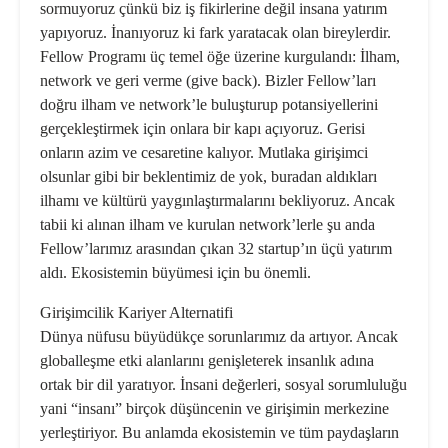
sormuyoruz çünkü biz iş fikirlerine değil insana yatırım
yapıyoruz. İnanıyoruz ki fark yaratacak olan bireylerdir.
Fellow Programı üç temel öğe üzerine kurgulandı: İlham,
network ve geri verme (give back). Bizler Fellow’ları
doğru ilham ve network’le buluşturup potansiyellerini
gerçekleştirmek için onlara bir kapı açıyoruz. Gerisi
onların azim ve cesaretine kalıyor. Mutlaka girişimci
olsunlar gibi bir beklentimiz de yok, buradan aldıkları
ilhamı ve kültürü yaygınlaştırmalarını bekliyoruz. Ancak
tabii ki alınan ilham ve kurulan network’lerle şu anda
Fellow’larımız arasından çıkan 32 startup’ın üçü yatırım
aldı. Ekosistemin büyümesi için bu önemli.
Girişimcilik Kariyer Alternatifi
Dünya nüfusu büyüdükçe sorunlarımız da artıyor. Ancak
globalleşme etki alanlarını genişleterek insanlık adına
ortak bir dil yaratıyor. İnsani değerleri, sosyal sorumluluğu
yani “insanı” birçok düşüncenin ve girişimin merkezine
yerleştiriyor. Bu anlamda ekosistemin ve tüm paydaşların