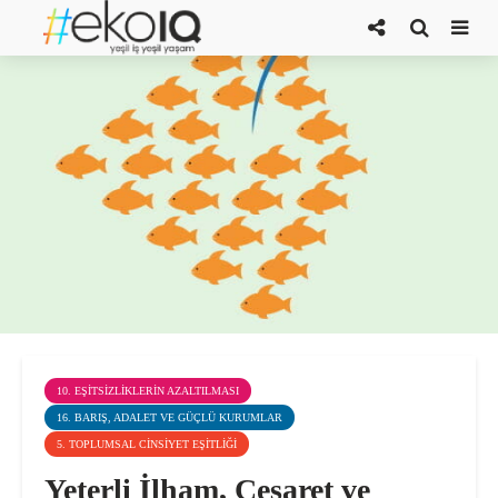
10. EŞITSIZLIKLERIN AZALTILMASI
16. BARIŞ, ADALET VE GÜÇLÜ KURUMLAR
5. TOPLUMSAL CINSIYET EŞITLIĞI
Yeterli İlham, Cesaret ve