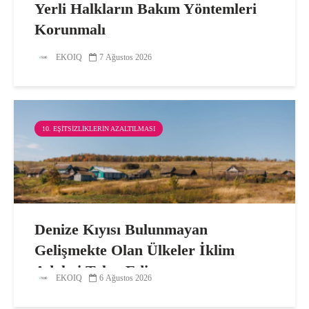
Yerli Halkların Bakım Yöntemleri
Korunmalı
EKOIQ
7 Ağustos 2026
10. EŞITSIZLIKLERIN AZALTILMASI
Denize Kıyısı Bulunmayan
Gelişmekte Olan Ülkeler İklim
Adaleti Talep Ediyor
EKOIQ
6 Ağustos 2026