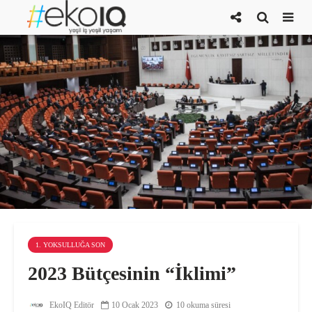
1. YOKSULLUĞA SON
2023 Bütçesinin “İklimi”
EkoIQ Editör
10 Ocak 2023
10 okuma süresi