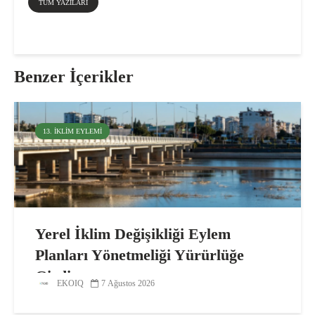
TÜM YAZILARI
Benzer İçerikler
13. İKLIM EYLEMI
Yerel İklim Değişikliği Eylem
Planları Yönetmeliği Yürürlüğe
Girdi
EKOIQ
7 Ağustos 2026