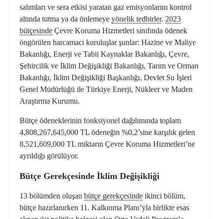
salımları ve sera etkisi yaratan gaz emisyonlarını kontrol
altında tutma ya da önlemeye
yönelik tedbirler
.
2023
bütçesinde
Çevre Koruma Hizmetleri sınıfında ödenek
öngörülen
harcamacı kuruluşlar
şunlar: Hazine ve Maliye
Bakanlığı, Enerji ve Tabii Kaynaklar Bakanlığı, Çevre,
Şehircilik ve İklim Değişikliği Bakanlığı, Tarım ve Orman
Bakanlığı, İklim Değişikliği Başkanlığı, Devlet Su İşleri
Genel Müdürlüğü ile Türkiye Enerji, Nükleer ve Maden
Araştırma Kurumu.
Bütçe ödeneklerinin fonksiyonel dağılımında toplam
4,808,267,645,000 TL ödeneğin %0,2’sine karşılık gelen
8,521,609,000 TL miktarın Çevre Koruma Hizmetleri’ne
ayrıldığı görülüyor.
Bütçe Gerekçesinde İklim Değişikliği
13 bölümden oluşan
bütçe gerekçesinde
ikinci bölüm,
bütçe hazırlanırken 11. Kalkınma Planı’yla birlikte esas