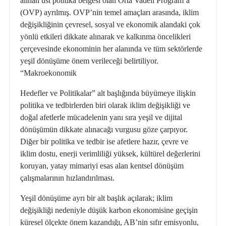
alınan üst politika belgesi olan Orta Vadeli Program’a
(
OVP
) ayrılmış. OVP’nin temel amaçları arasında, iklim
değişikliğinin çevresel, sosyal ve ekonomik alandaki çok
yönlü etkileri dikkate alınarak ve kalkınma öncelikleri
çerçevesinde ekonominin her alanında ve tüm sektörlerde
yeşil dönüşüme önem verileceği belirtiliyor.
“Makroekonomik
Hedefler ve Politikalar” alt başlığında büyümeye ilişkin
politika ve tedbirlerden biri olarak iklim değişikliği ve
doğal afetlerle mücadelenin yanı sıra yeşil ve dijital
dönüşümün dikkate alınacağı vurgusu göze çarpıyor.
Diğer bir politika ve tedbir ise afetlere hazır, çevre ve
iklim dostu, enerji verimliliği yüksek, kültürel değerlerini
koruyan, yatay mimariyi esas alan kentsel dönüşüm
çalışmalarının hızlandırılması.
Yeşil dönüşüme
ayrı bir alt başlık açılarak; iklim
değişikliği nedeniyle düşük karbon ekonomisine geçişin
küresel ölçekte önem kazandığı, AB’nin sıfır emisyonlu,