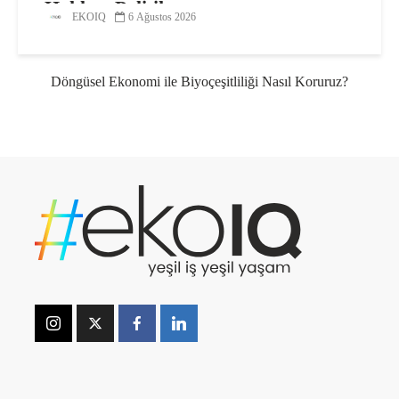
Hakları Politikası
EKOIQ
6 Ağustos 2026
Döngüsel Ekonomi ile Biyoçeşitliliği Nasıl Koruruz?