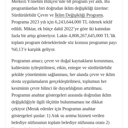
Merkezi Yönetim Bütçesi’nde 68 program yer aldı. Bu
programlardan biri doğrudan iklim değişikliği üzerine:
Sürdürülebilir Çevre ve
İklim Değişikliği Programı
.
Programa 2023 yılı için 6,243,644,000 TL ödenek teklif
edildi. Miktar, ek bütçe dahil 2022’ye göre iki katından
fazla bir artışı gösteriyor. Lakin 4,808,267,645,000 TL’lik
toplam program ödeneklerinde söz konusu programın payı
%0,13’e karşılık geliyor.
Programın
amacı
; çevre ve doğal kaynakların korunması,
kalitesinin iyileştirilmesi, etkin, entegre ve sürdürülebilir
şekilde yönetiminin sağlanması, her alanda çevre ve iklim
dostu uygulamaların gerçekleştirilmesi, toplumun her
kesiminin çevre bilinci ile duyarlılığının artırılması.
Programın anahtar göstergeleri arasında doğrudan iklim
değişikliğiyle ilgili ölçütün bulunmaması ise dikkat
çekiyor (Merak edenler için Programın anahtar
göstergeleri şunlar: 1) Atık su arıtma hizmeti verilen
belediye nüfusunun toplam belediye nüfusuna oranı 2)