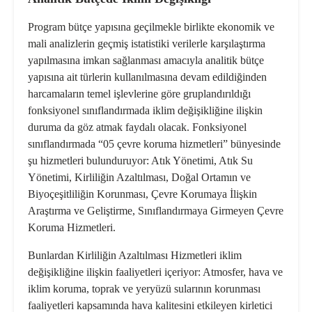
Program bütçe yapısına geçilmekle birlikte ekonomik ve
mali analizlerin geçmiş istatistiki verilerle karşılaştırma
yapılmasına imkan sağlanması amacıyla
analitik
bütçe
yapısına ait türlerin kullanılmasına devam edildiğinden
harcamaların temel işlevlerine göre gruplandırıldığı
fonksiyonel sınıflandırma
da iklim değişikliğine ilişkin
duruma da göz atmak faydalı olacak. Fonksiyonel
sınıflandırmada “
05 çevre koruma hizmetleri
” bünyesinde
şu hizmetleri bulunduruyor: Atık Yönetimi, Atık Su
Yönetimi, Kirliliğin Azaltılması, Doğal Ortamın ve
Biyoçeşitliliğin Korunması, Çevre Korumaya İlişkin
Araştırma ve Geliştirme, Sınıflandırmaya Girmeyen Çevre
Koruma Hizmetleri.
Bunlardan
Kirliliğin Azaltılması Hizmetleri
iklim
değişikliğine ilişkin faaliyetleri içeriyor: Atmosfer, hava ve
iklim koruma, toprak ve yeryüzü sularının korunması
faaliyetleri kapsamında hava kalitesini etkileyen kirletici