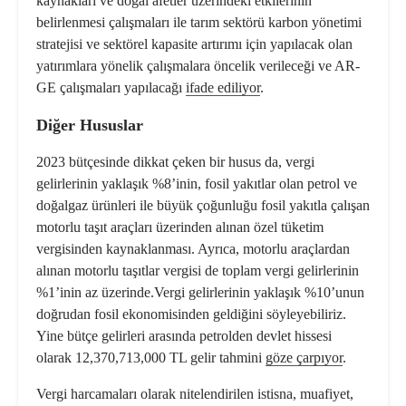
kaynakları ve doğal afetler üzerindeki etkilerinin
belirlenmesi çalışmaları ile
tarım sektörü
karbon yönetimi
stratejisi
ve sektörel kapasite artırımı için yapılacak olan
yatırımlara yönelik çalışmalara öncelik verileceği ve AR-
GE çalışmaları yapılacağı
ifade ediliyor
.
Diğer Hususlar
2023 bütçesinde dikkat çeken bir husus da,
vergi
gelirleri
nin yaklaşık %8’inin, fosil yakıtlar olan petrol ve
doğalgaz ürünleri ile büyük çoğunluğu fosil yakıtla çalışan
motorlu taşıt araçları üzerinden alınan özel tüketim
vergisinden kaynaklanması. Ayrıca, motorlu araçlardan
alınan motorlu taşıtlar vergisi de toplam vergi gelirlerinin
%1’inin az üzerinde.Vergi gelirlerinin yaklaşık %10’unun
doğrudan fosil ekonomisinden geldiğini söyleyebiliriz.
Yine bütçe gelirleri arasında petrolden devlet hissesi
olarak 12,370,713,000 TL gelir tahmini
göze çarpıyor
.
Vergi harcamaları olarak nitelendirilen
istisna, muafiyet,