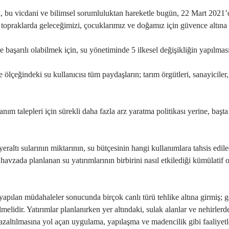
arı, bu vicdani ve bilimsel sorumluluktan hareketle bugün, 22 Mart 202
u topraklarda geleceğimizi, çocuklarımız ve doğamız için güvence altına 
 başarılı olabilmek için, su yönetiminde 5 ilkesel değişikliğin yapılması 
lçeğindeki su kullanıcısı tüm paydaşların; tarım örgütleri, sanayiciler, 
anım talepleri için sürekli daha fazla arz yaratma politikası yerine, ba
raltı sularının miktarının, su bütçesinin hangi kullanımlara tahsis edile
 havzada planlanan su yatırımlarının birbirini nasıl etkilediği kümülatif
an müdahaleler sonucunda birçok canlı türü tehlike altına girmiş; göl
elidir. Yatırımlar planlanırken yer altındaki, sulak alanlar ve nehirlerdek
zaltılmasına yol açan uygulama, yapılaşma ve madencilik gibi faaliyetle