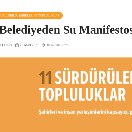
DÜRÜLEBILIR ŞEHIRLER VE TOPLULUKLAR
 Belediyeden Su Manifest
Q Editör
23 Mart 2021
10 okuma süresi