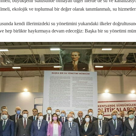
meli; büyükşehir statüsünde olmayan diğer illerde de su ve kanalizasyon
eli, ekolojik ve toplumsal bir değer olarak tanımlanmalı, su hizmetleri
usunda kendi illerimizdeki su yönetimini yukarıdaki ilkeler doğrultusun
eye ve hep birlikte haykırmaya devam edeceğiz: Başka bir su yönetimi m