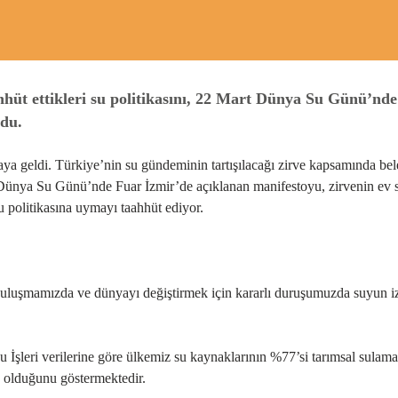
hüt ettikleri su politikasını, 22 Mart Dünya Su Günü’nde
ndu.
raya geldi. Türkiye’nin su gündeminin tartışılacağı zirve kapsamında be
rt Dünya Su Günü’nde Fuar İzmir’de açıklanan manifestoyu, zirvenin ev 
 politikasına uymayı taahhüt ediyor.
uluşmamızda ve dünyayı değiştirmek için kararlı duruşumuzda suyun izi
u İşleri verilerine göre ülkemiz su kaynaklarının %77’si tarımsal sulam
a olduğunu göstermektedir.