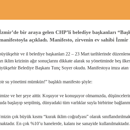
İzmir’de bir araya gelen CHP’li belediye başkanları “Baş
manifestoyla açıkladı. Manifesto, zirvenin ev sahibi İzm
üyükşehir ve il belediye başkanları 22 – 23 Mart tarihlerinde düzenlene
rı iklim krizinin ağır sonuçlarını dikkate alarak su yönetiminde beş i
yükşehir Belediye Başkanı Tunç Soyer okudu. Manifestoya imza atan CH
bir su yönetimi mümkün!
” başlıklı manifesto şöyle:
mize ve her şeye aittir. Koşuyor ve konuşuyor olmamızda, düşünceleri
da başlayıp serpilmiş, dünyadaki tüm varlıklar suyla birbirine bağlanm
mizin çok büyük kısmı “kurak iklim coğrafyası” olarak sınıflandırılmakt
maktadır. En çok %10’u hanelerde, kalanı ise sanayide kullanılmaktadır