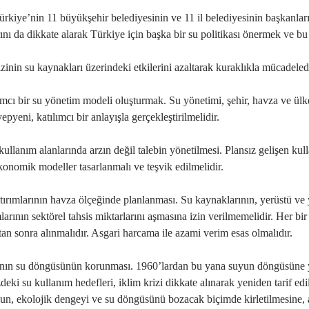
ürkiye’nin 11 büyükşehir belediyesinin ve 11 il belediyesinin başkanl
ını da dikkate alarak Türkiye için başka bir su politikası önermek ve b
izinin su kaynakları üzerindeki etkilerini azaltarak kuraklıkla mücadelede
ımcı bir su yönetim modeli oluşturmak. Su yönetimi, şehir, havza ve ülke ö
epyeni, katılımcı bir anlayışla gerçekleştirilmelidir.
ullanım alanlarında arzın değil talebin yönetilmesi. Plansız gelişen kull
konomik modeller tasarlanmalı ve teşvik edilmelidir.
tırımlarının havza ölçeğinde planlanması. Su kaynaklarının, yerüstü ve ye
larının sektörel tahsis miktarlarını aşmasına izin verilmemelidir. Her bir
tan sonra alınmalıdır. Asgari harcama ile azami verim esas olmalıdır.
ın su döngüsünün korunması. 1960’lardan bu yana suyun döngüsüne yapıl
eki su kullanım hedefleri, iklim krizi dikkate alınarak yeniden tarif edilm
un, ekolojik dengeyi ve su döngüsünü bozacak biçimde kirletilmesine, a