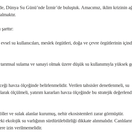
1’de, Dünya Su Günü’nde İzmir’de buluştuk. Amacımız, iklim krizinin ağ
almaktır.
şarttır:
evsel su kullanıcıları, meslek örgütleri, doğa ve çevre örgütlerinin için
şta tarımsal sulama ve sanayi olmak üzere düşük su kullanımıyla yüksek ge
ceği havza ölçeğinde belirlenmelidir. Verilen tahsisler denetlenmeli, su
 olarak ölçülmeli, yatırım kararları havza ölçeğinde bu stratejik değerlen
ler ve sulak alanlar kurumuş, nehir ekosistemleri zarar görmüştür.
i ekolojik su varlığının sürdürülebilirliği dikkate alınmalıdır. Canlıların
re izin verilmemelidir.