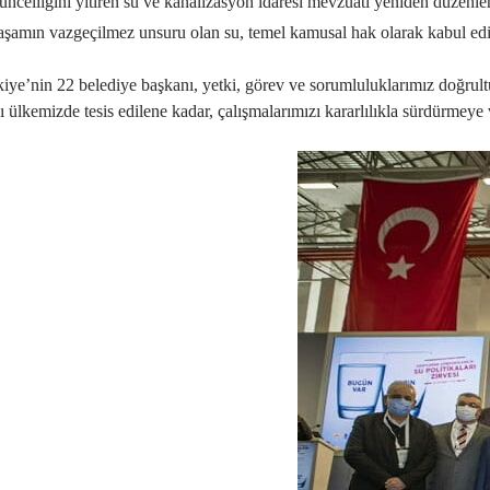
ncelliğini yitiren su ve kanalizasyon idaresi mevzuatı yeniden düzenlen
şamın vazgeçilmez unsuru olan su, temel kamusal hak olarak kabul edilm
iye’nin 22 belediye başkanı, yetki, görev ve sorumluluklarımız doğrult
sı ülkemizde tesis edilene kadar, çalışmalarımızı kararlılıkla sürdürm