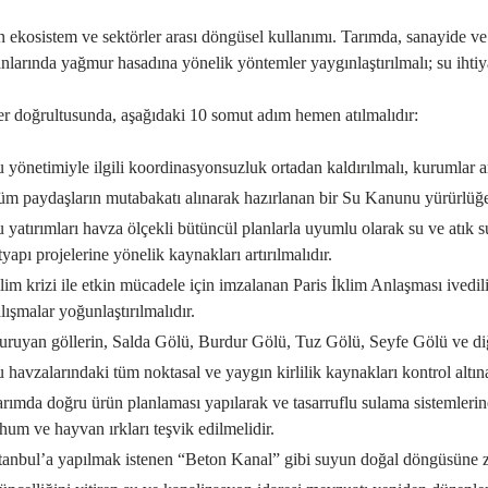
 ekosistem ve sektörler arası döngüsel kullanımı. Tarımda, sanayide ve e
anlarında yağmur hasadına yönelik yöntemler yaygınlaştırılmalı; su ihti
er doğrultusunda, aşağıdaki 10 somut adım hemen atılmalıdır:
 yönetimiyle ilgili koordinasyonsuzluk ortadan kaldırılmalı, kurumlar a
m paydaşların mutabakatı alınarak hazırlanan bir Su Kanunu yürürlüğe k
 yatırımları havza ölçekli bütüncül planlarla uyumlu olarak su ve atık s
tyapı projelerine yönelik kaynakları artırılmalıdır.
lim krizi ile etkin mücadele için imzalanan Paris İklim Anlaşması ivedi
lışmalar yoğunlaştırılmalıdır.
ruyan göllerin, Salda Gölü, Burdur Gölü, Tuz Gölü, Seyfe Gölü ve diğer 
 havzalarındaki tüm noktasal ve yaygın kirlilik kaynakları kontrol altına
rımda doğru ürün planlaması yapılarak ve tasarruflu sulama sistemlerin
hum ve hayvan ırkları teşvik edilmelidir.
tanbul’a yapılmak istenen “Beton Kanal” gibi suyun doğal döngüsüne zara