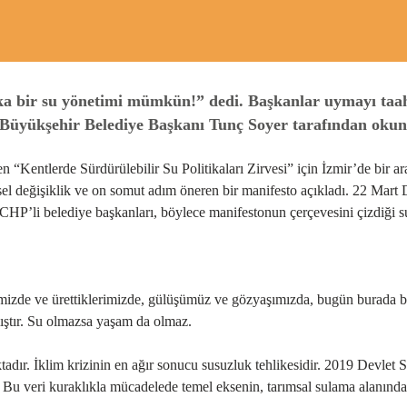
ka bir su yönetimi mümkün!” dedi. Başkanlar uymayı taah
ir Büyükşehir Belediye Başkanı Tunç Soyer tarafından oku
n “Kentlerde Sürdürülebilir Su Politikaları Zirvesi” için İzmir’de bir a
lkesel değişiklik ve on somut adım öneren bir manifesto açıkladı. 22 Ma
P’li belediye başkanları, böylece manifestonun çerçevesini çizdiği su
mizde ve ürettiklerimizde, gülüşümüz ve gözyaşımızda, bugün burada b
ıştır. Su olmazsa yaşam da olmaz.
adır. İklim krizinin en ağır sonucu susuzluk tehlikesidir. 2019 Devlet S
. Bu veri kuraklıkla mücadelede temel eksenin, tarımsal sulama alanınd