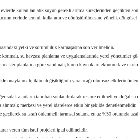
vlerde kullanılan atık suyun gerekli arıtma süreçlerinden geçtikten sonra
yacının yerinde temini, kullanımı ve dönüştürülmesine yönelik döngüsel 
rasındaki yetki ve sorumluluk karmaşasına son verilmelidir.
onmalı, su havzası planlama ve uygulamalarında yerel yönetimler güçlü 
u master planlarına göre yapılmalı; kamu kaynakları ekonomik ve ekolojik
likle onaylanmalı; iklim değişikliğinin yaratacağı olumsuz etkilerin ön
sulak alanların tahribatı sonlandırılarak restore edilmeli ve doğal su 
 alınmalı; merkezi ve yerel idarelerce etkin bir şekilde denetlenmelidir.
e geçilerek su israfı önlenmeli, tarımsal sulama en az %50 oranında aza
r veren tüm israf projeleri iptal edilmelidir.