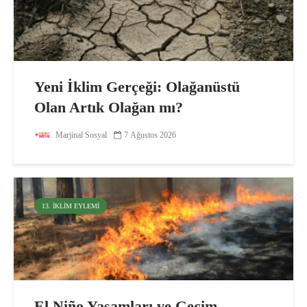
Yeni İklim Gerçeği: Olağanüstü
Olan Artık Olağan mı?
Marjinal Sosyal
7 Ağustos 2026
13. İKLIM EYLEMI
El Niño Yaşamları ve Geçim