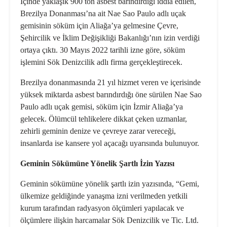
İçinde yaklaşık 900 ton asbest barındırdığı iddia edilen,
Brezilya Donanması’na ait Nae Sao Paulo adlı uçak
gemisinin söküm için Aliağa’ya gelmesine Çevre,
Şehircilik ve İklim Değişikliği Bakanlığı’nın izin verdiği
ortaya çıktı. 30 Mayıs 2022 tarihli izne göre, söküm
işlemini Sök Denizcilik adlı firma gerçekleştirecek.
Brezilya donanmasında 21 yıl hizmet veren ve içerisinde
yüksek miktarda asbest barındırdığı öne sürülen Nae Sao
Paulo adlı uçak gemisi, söküm için İzmir Aliağa’ya
gelecek. Ölümcül tehlikelere dikkat çeken uzmanlar,
zehirli geminin denize ve çevreye zarar vereceği,
insanlarda ise kansere yol açacağı uyarısında bulunuyor.
Geminin Sökümüne Yönelik Şartlı İzin Yazısı
Geminin sökümüne yönelik şartlı izin yazısında, “Gemi,
ülkemize geldiğinde yanaşma izni verilmeden yetkili
kurum tarafından radyasyon ölçümleri yapılacak ve
ölçümlere ilişkin harcamalar Sök Denizcilik ve Tic. Ltd.