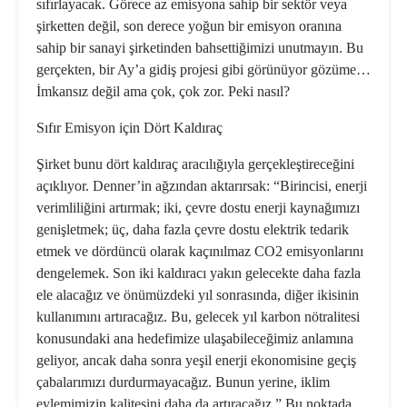
sıfırlayacak. Görece az emisyona sahip bir sektör veya
şirketten değil, son derece yoğun bir emisyon oranına
sahip bir sanayi şirketinden bahsettiğimizi unutmayın. Bu
gerçekten, bir Ay’a gidiş projesi gibi görünüyor gözüme…
İmkansız değil ama çok, çok zor. Peki nasıl?
Sıfır Emisyon için Dört Kaldıraç
Şirket bunu dört kaldıraç aracılı­ğıyla gerçekleştireceğini
açıklıyor. Denner’in ağzından aktarırsak: “Bi­rincisi, enerji
verimliliğini artırmak; iki, çevre dostu enerji kaynağımızı
ge­nişletmek; üç, daha fazla çevre dostu elektrik tedarik
etmek ve dördüncü olarak kaçınılmaz CO2 emisyonlarını
dengelemek. Son iki kaldıracı yakın gelecekte daha fazla
ele alacağız ve önümüzdeki yıl sonrasında, diğer ikisi­nin
kullanımını artıracağız. Bu, gelecek yıl karbon nötralitesi
konusundaki ana hedefimize ulaşabileceğimiz anlamına
geliyor, ancak daha sonra yeşil enerji ekonomisine geçiş
çabalarımızı dur­durmayacağız. Bunun yerine, iklim
eylemimizin kalitesini daha da artıra­cağız.” Bu noktada