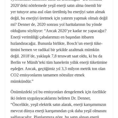
2020’deki nötrle­mede yeşil enerji satın alma önemli bir
yer tutuyor ama asıl olan üretilmiş bu enerjiyi satın almak
değil, bu enerjiyi üretmek için yatırım yapmak olmalı değil
mi? Denner de, 2020 sonrası yol haritalarının bu yönde
olduğunu söylü­yor: “Ancak 2020’ye kadar ne yapacağız?
Enerji verimliliği çabalarımızı en ba­şından itibaren
hızlandıracağız. Bu­nunla birlikte, Bosch’un enerji tüke­
timini hemen ve radikal bir şekilde azaltmak mümkün
değil. 2018’de, yaklaşık 7,8 terawatt saat oldu, ki bu da
Berlin ve Münih’teki tüm hanelerin yıllık enerji tüketimine
eşdeğer. An­cak, geçtiğimiz yıl 3,3 milyon metrik ton olan
CO2 emisyonlarını tamamen nötralize etmek
mümkündür.”
Önümüzdeki yıl bu emisyonları den­gelemek için özellikle
iki önlem uy­gulayacaklarını belirten Dr. Denner,
“Öncelikle, yeşil elektrik satın alarak, enerji karışımımızın
mevcut dünya enerji karışımından çok daha yeşil olmasını
sağlayacağız. Planlarımıza göre, bu satın alınan enerji,