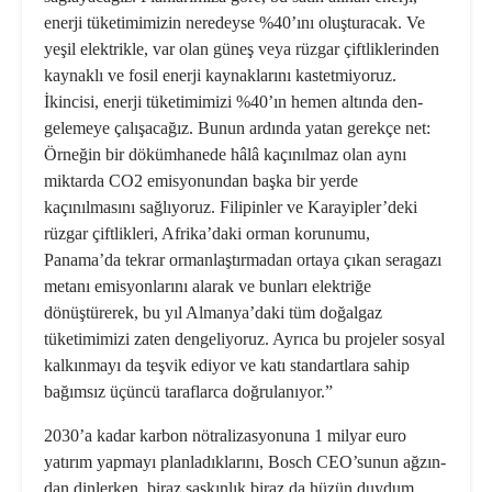
ener­ji tüketimimizin neredeyse %40’ını oluşturacak. Ve
yeşil elektrikle, var olan güneş veya rüzgar çiftliklerinden
kaynaklı ve fosil enerji kaynaklarını kastetmiyoruz.
İkincisi, enerji tüke­timimizi %40’ın hemen altında den­
gelemeye çalışacağız. Bunun ardında yatan gerekçe net:
Örneğin bir dö­kümhanede hâlâ kaçınılmaz olan aynı
miktarda CO2 emisyonundan başka bir yerde
kaçınılmasını sağlıyoruz. Fi­lipinler ve Karayipler’deki
rüzgar çift­likleri, Afrika’daki orman korunumu,
Panama’da tekrar ormanlaştırmadan ortaya çıkan seragazı
metanı emis­yonlarını alarak ve bunları elektriğe
dönüştürerek, bu yıl Almanya’daki tüm doğalgaz
tüketimimizi zaten den­geliyoruz. Ayrıca bu projeler sosyal
kalkınmayı da teşvik ediyor ve katı standartlara sahip
bağımsız üçüncü taraflarca doğrulanıyor.”
2030’a kadar karbon nötralizasyonuna 1 milyar euro
yatırım yapmayı plan­ladıklarını, Bosch CEO’sunun ağzın­
dan dinlerken, biraz şaşkınlık biraz da hüzün duydum