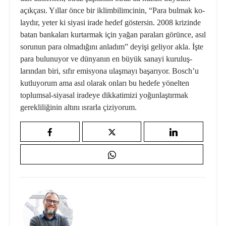
açıkçası. Yıllar önce bir iklimbilimcinin, “Para bulmak ko­
laydır, yeter ki siyasi irade hedef gös­tersin. 2008 krizinde
batan bankaları kurtarmak için yağan paraları görünce, asıl
sorunun para olmadığını anladım” deyişi geliyor akla. İşte
para bulunuyor ve dünyanın en büyük sanayi kuruluş­
larından biri, sıfır emisyona ulaşmayı başarıyor. Bosch’u
kutluyorum ama asıl olarak onları bu hedefe yönelten
toplumsal-siyasal iradeye dikkatimizi yoğunlaştırmak
gerekliliğinin altını ıs­rarla çiziyorum.