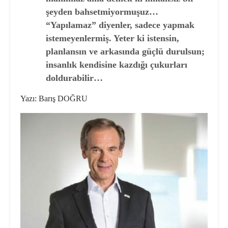
şeyden bahsetmiyormuşuz…
“Yapılamaz” diyenler, sadece yapmak
istemeyenlermiş. Yeter ki istensin,
planlansın ve arkasında güçlü durulsun;
insanlık kendisine kazdığı çukurları
doldurabilir…
Yazı: Barış DOĞRU