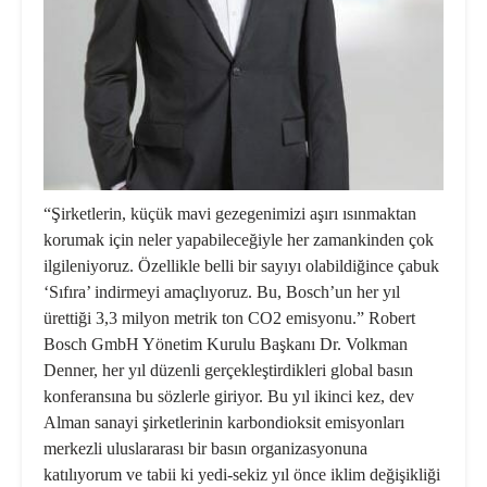
“Şirketlerin, küçük mavi gezege­nimizi aşırı ısınmaktan
korumak için neler yapabileceğiyle her zamankin­den çok
ilgileniyoruz. Özellikle belli bir sayıyı olabildiğince çabuk
‘Sıfıra’ indirmeyi amaçlıyoruz. Bu, Bosch’un her yıl
ürettiği 3,3 milyon metrik ton CO2 emisyonu.” Robert
Bosch GmbH Yönetim Kurulu Başkanı Dr. Volkman
Denner, her yıl düzenli gerçekleştir­dikleri global basın
konferansına bu sözlerle giriyor. Bu yıl ikinci kez, dev
Alman sanayi şirketlerinin karbondi­oksit emisyonları
merkezli uluslararası bir basın organizasyonuna
katılıyorum ve tabii ki yedi-sekiz yıl önce iklim de­ğişikliği