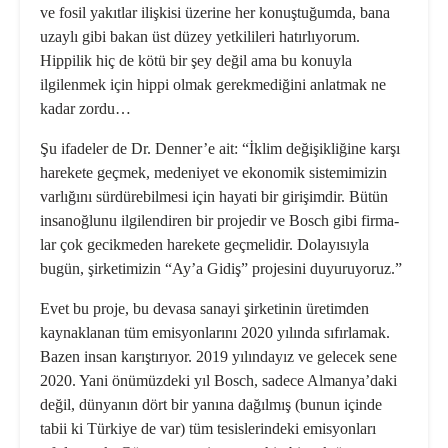
ve fosil yakıtlar ilişkisi üzerine her konuştuğumda, bana
uzaylı gibi ba­kan üst düzey yetkilileri hatırlıyorum.
Hippilik hiç de kötü bir şey değil ama bu konuyla
ilgilenmek için hippi olmak gerekmediğini anlatmak ne
kadar zor­du…
Şu ifadeler de Dr. Denner’e ait: “İklim değişikliğine karşı
harekete geçmek, medeniyet ve ekonomik sistemimizin
varlığını sürdürebilmesi için hayati bir girişimdir. Bütün
insanoğlunu ilgilen­diren bir projedir ve Bosch gibi firma­
lar çok gecikmeden harekete geçme­lidir. Dolayısıyla
bugün, şirketimizin “Ay’a Gidiş” projesini duyuruyoruz.”
Evet bu proje, bu devasa sanayi şirketi­nin üretimden
kaynaklanan tüm emis­yonlarını 2020 yılında sıfırlamak.
Bazen insan karıştırıyor. 2019 yılındayız ve gelecek sene
2020. Yani önümüzdeki yıl Bosch, sadece Almanya’daki
değil, dünyanın dört bir yanına dağılmış (bu­nun içinde
tabii ki Türkiye de var) tüm tesislerindeki emisyonları