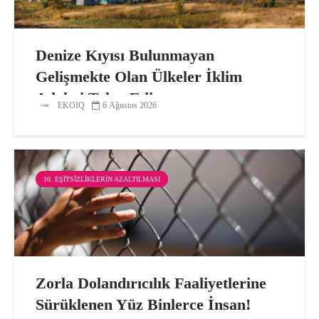
Denize Kıyısı Bulunmayan
Gelişmekte Olan Ülkeler İklim
Adaleti Talep Ediyor
EKOIQ
6 Ağustos 2026
10. EŞITSIZLIKLERIN AZALTILMASI
Zorla Dolandırıcılık Faaliyetlerine
Sürüklenen Yüz Binlerce İnsan!