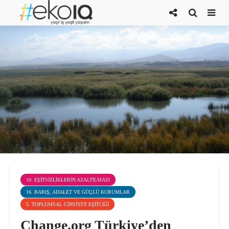
10. EŞITSIZLIKLERIN AZALTILMASI
16. BARIŞ, ADALET VE GÜÇLÜ KURUMLAR
5. TOPLUMSAL CINSIYET EŞITLIĞI
Change.org Türkiye’den