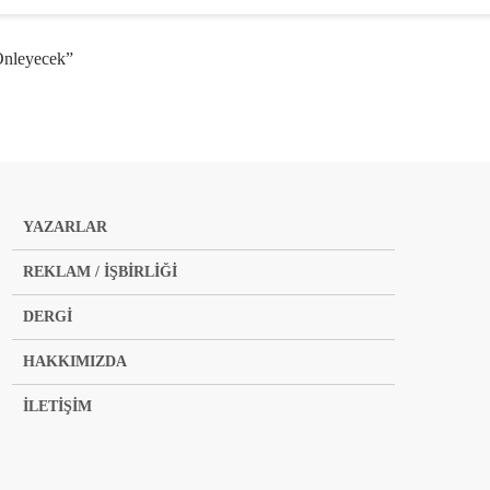
 Önleyecek”
YAZARLAR
REKLAM / İŞBİRLİĞİ
DERGİ
HAKKIMIZDA
İLETİŞİM