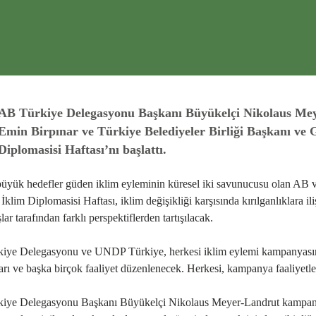
AB Türkiye Delegasyonu Başkanı Büyükelçi Nikolaus Mey
Emin Birpınar ve Türkiye Belediyeler Birliği Başkanı ve 
Diplomasisi Haftası’nı başlattı.
büyük hedefler güden iklim eyleminin küresel iki savunucusu olan AB ve 
 İklim Diplomasisi Haftası, iklim değişikliği karşısında kırılganlıklara 
lar tarafından farklı perspektiflerden tartışılacak.
ye Delegasyonu ve UNDP Türkiye, herkesi iklim eylemi kampanyasına ka
ları ve başka birçok faaliyet düzenlenecek. Herkesi, kampanya faaliyetl
ye Delegasyonu Başkanı Büyükelçi Nikolaus Meyer-Landrut kampanya ile 