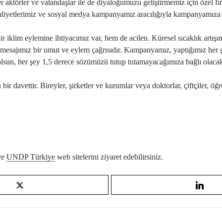
iğer aktörler ve vatandaşlar ile de diyaloğumuzu geliştirmemiz için öze
aaliyetlerimiz ve sosyal medya kampanyamız aracılığıyla kampanyamıza
klim eylemine ihtiyacımız var, hem de acilen. Küresel sıcaklık artışını
mesajımız bir umut ve eylem çağrısıdır. Kampanyamız, yaptığımız her şe
 olsun, her şey 1,5 derece sözümüzü tutup tutamayacağımıza bağlı olaca
 davettir. Bireyler, şirketler ve kurumlar veya doktorlar, çiftçiler, öğr
ve
UNDP Türkiye
web sitelerini ziyaret edebilirsiniz.