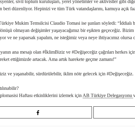
yenler, sivil toplum kuruluşları, yerel yönetimler ve aktivistler gibi d
 beri düzenliyor. Hepinizi ve tüm Türk vatandaşlarını, kamuya açık f
kiye Mukim Temsilcisi Claudio Tomasi ise şunları söyledi: “İddialı bir i
dönüşü olmayan değişimler yaşayacağımız bir eşikten geçeceğiz. Bizim 
iyor ve ne yaparsak yapalım, ne isteğimiz veya neye ihtiyacımız olursa
nın ana mesajı olan #İklimBiziz ve #Değişeceğiz çağrıları herkes için bir
reket ettiğimizde artacak. Ama artık harekete geçme zamanı!”
ziz ve yaşanabilir, sürdürülebilir, iklim nötr gelecek için #Değişeceğiz.
ılınabilir?
plomasisi Haftası etkinliklerini izlemek için
AB Türkiye Delegasyonu