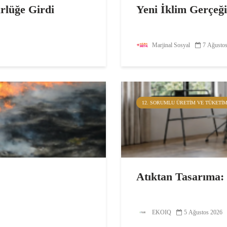
ürlüğe Girdi
Yeni İklim Gerçeğ
Marjinal Sosyal
7 Ağusto
12. SORUMLU ÜRETIM VE TÜKETI
Atıktan Tasarıma
EKOIQ
5 Ağustos 2026