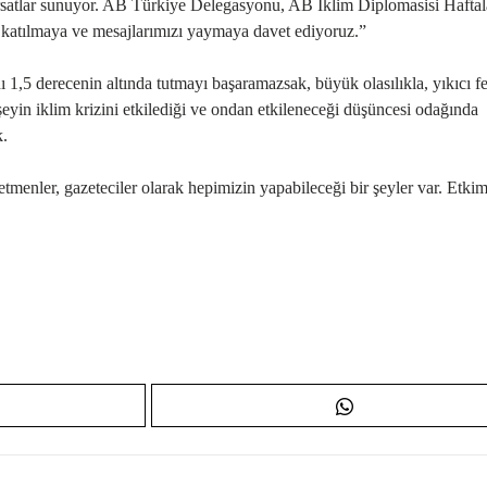
l fırsatlar sunuyor. AB Türkiye Delegasyonu, AB İklim Diplomasisi Haftal
 katılmaya ve mesajlarımızı yaymaya davet ediyoruz.”
 1,5 derecenin altında tutmayı başaramazsak, büyük olasılıkla, yıkıcı fe
yin iklim krizini etkilediği ve ondan etkileneceği düşüncesi odağında
k.
etmenler, gazeteciler olarak hepimizin yapabileceği bir şeyler var. Etkim