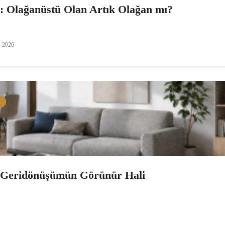
i: Olağanüstü Olan Artık Olağan mı?
s 2026
M
: Geridönüşümün Görünür Hali