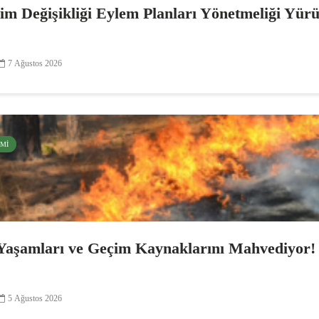
lim Değişikliği Eylem Planları Yönetmeliği Yür
7 Ağustos 2026
EMI
Yaşamları ve Geçim Kaynaklarını Mahvediyor!
5 Ağustos 2026