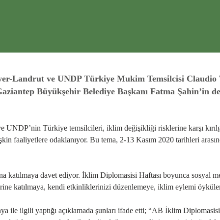
er-Landrut ve UNDP Türkiye Mukim Temsilcisi Claudio To
Gaziantep Büyükşehir Belediye Başkanı Fatma Şahin’in de 
UNDP’nin Türkiye temsilcileri, iklim değişikliği risklerine karşı kırıl
ilişkin faaliyetlere odaklanıyor. Bu tema, 2-13 Kasım 2020 tarihleri aras
tılmaya davet ediyor. İklim Diplomasisi Haftası boyunca sosyal medya
erine katılmaya, kendi etkinliklerinizi düzenlemeye, iklim eylemi öykül
ilgili yaptığı açıklamada şunları ifade etti; “AB İklim Diplomasisi H