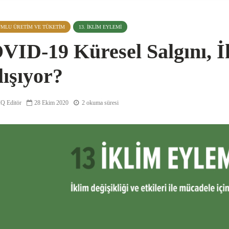
UMLU ÜRETIM VE TÜKETIM
13. İKLIM EYLEMI
VID-19 Küresel Salgını, İ
ışıyor?
Q Editör
28 Ekim 2020
2 okuma süresi