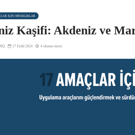
ÇLAR IÇIN ORTAKLIKLAR
niz Kaşifi: Akdeniz ve Ma
IQ
17 Eylül 2024
4 okuma süresi