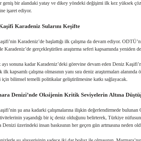
 geniş bir alandaki yatay ve dikey yöndeki değişimi ilk kez yüksek çöz
ine işaret ediyor.
Kaşifi Karadeniz Sularını Keşifte
aşifi’nin Karadeniz’de başlattığı ilk çalışma da devam ediyor. ODT
ile Karadeniz’de gerçekleştirilen araştırma seferi kapsamında yeniden de
yı sonuna kadar Karadeniz’deki görevine devam eden Deniz Kaşifi’nin top
k ilk kapsamlı çalışma olmasının yanı sıra deniz araştırmaları alanında ö
i
için bilimsel temelli politikalar geliştirilmesine katkı sağlayacak.
ra Denizi’nde Oksijenin Kritik Seviyelerin Altına Düşt
şifi’nin şu ana kadarki çalışmalarına ilişkin değerlendirmede buluna
iviteleri
nin yaşandığı bir iç deniz olduğunu belirterek, Türkiye nüfusun
Denizi üzerindeki insan baskısının her geçen gün artmasına neden old
nizlerle su alışverişinin sadece iki dar boğaz ile olmasının, Marmara’