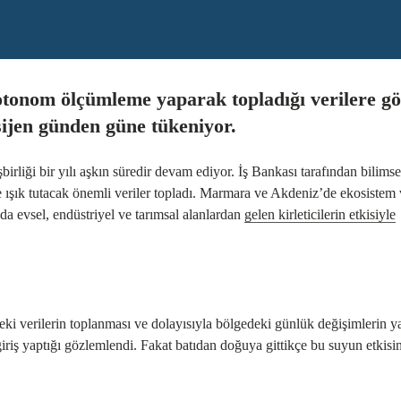
 otonom ölçümleme yaparak topladığı verilere gö
sijen günden güne tükeniyor.
şbirliği bir yılı aşkın süredir devam ediyor. İş Bankası tarafından bilimse
 ışık tutacak önemli veriler topladı. Marmara ve Akdeniz’de
ekosistem
a evsel, endüstriyel ve tarımsal alanlardan
gelen kirleticilerin etkisiyle
teki verilerin toplanması ve dolayısıyla bölgedeki günlük değişimlerin y
iş yaptığı gözlemlendi. Fakat batıdan doğuya gittikçe bu suyun etkisin