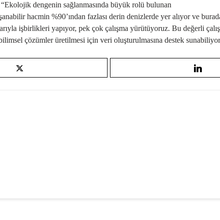
 “
Ekolojik denge
nin sağlanmasında büyük rolü bulunan
şanabilir hacmin %90’ından fazlası derin denizlerde yer alıyor ve burad
yla işbirlikleri yapıyor, pek çok çalışma yürütüyoruz. Bu değerli çal
bilimsel çözümler üretilmesi için veri oluşturulmasına destek sunabili