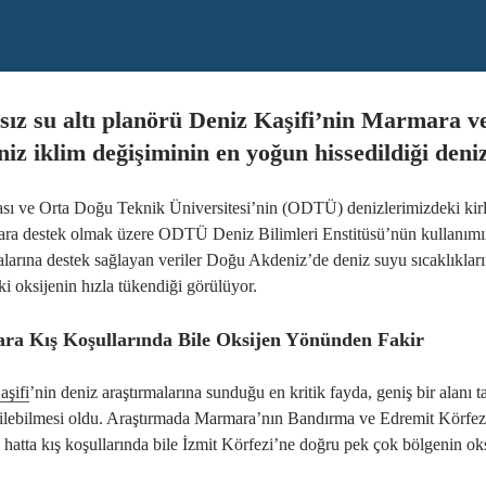
sız su altı planörü Deniz Kaşifi’nin Marmara ve
iz iklim değişiminin en yoğun hissedildiği den
sı ve Orta Doğu Teknik Üniversitesi’nin (ODTÜ) denizlerimizdeki kirl
ara destek olmak üzere ODTÜ Deniz Bilimleri Enstitüsü’nün kullanımına
aları
na destek sağlayan veriler Doğu Akdeniz’de deniz suyu sıcaklıklar
i oksijenin hızla tükendiği görülüyor.
a Kış Koşullarında Bile Oksijen Yönünden Fakir
aşifi
’nin deniz araştırmalarına sunduğu en kritik fayda, geniş bir alanı
dilebilmesi oldu. Araştırmada Marmara’nın Bandırma ve Edremit Körfezi
i, hatta kış koşullarında bile İzmit Körfezi’ne doğru pek çok bölgenin o