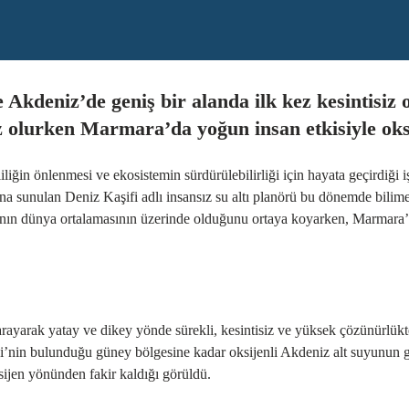
 Akdeniz’de geniş bir alanda ilk kez kesintisiz
iz olurken Marmara’da yoğun insan etkisiyle ok
iliğin önlenmesi ve
ekosistemin sürdürülebilirliği
için hayata geçirdiği i
 sunulan Deniz Kaşifi adlı insansız su altı planörü bu dönemde bilime
ının dünya ortalamasının üzerinde olduğunu ortaya koyarken, Marmara’d
 tarayarak yatay ve dikey yönde sürekli, kesintisiz ve yüksek çözünürlük
’nin bulunduğu güney bölgesine kadar oksijenli Akdeniz alt suyunun gir
ksijen yönünden fakir kaldığı görüldü.