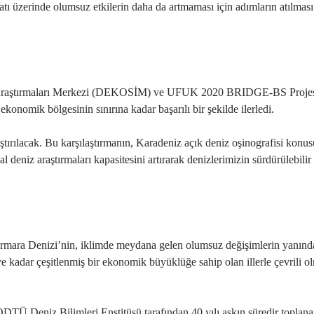
ı üzerinde olumsuz etkilerin daha da artmaması için adımların atılması
İklim Araştırmaları Merkezi (DEKOSİM) ve UFUK 2020 BRIDGE-BS Proje
onomik bölgesinin sınırına kadar başarılı bir şekilde ilerledi.
ştırılacak. Bu karşılaştırmanın, Karadeniz açık deniz oşinografisi konu
l deniz araştırmaları kapasitesini artırarak
denizlerimizin sürdürülebilir
armara Denizi’nin,
iklim
de meydana gelen olumsuz değişimlerin yanın
e kadar çeşitlenmiş bir ekonomik büyüklüğe sahip olan illerle çevrili o
DTÜ Deniz Bilimleri Enstitüsü tarafından 40 yılı aşkın süredir toplan