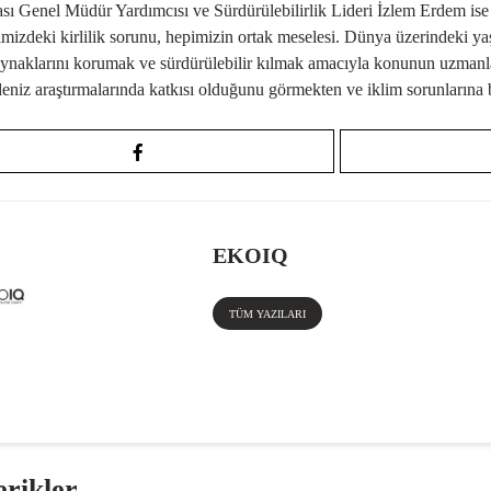
sı Genel Müdür Yardımcısı ve Sürdürülebilirlik Lideri İzlem Erdem ise
imizdeki kirlilik sorunu, hepimizin ortak meselesi. Dünya üzerindeki ya
aynaklarını korumak ve
sürdürülebilir
kılmak amacıyla konunun uzmanları
deniz araştırmalarında katkısı olduğunu görmekten ve
iklim sorunları
na 
EKOIQ
TÜM YAZILARI
erikler