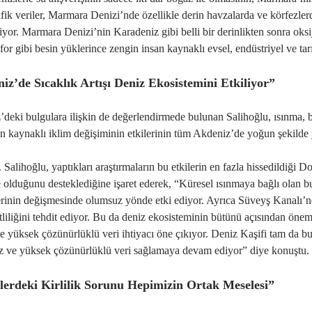
fik veriler, Marmara Denizi’nde özellikle derin havzalarda ve körfezler
diyor. Marmara Denizi’nin Karadeniz gibi belli bir derinlikten sonra oks
sfor gibi besin yüklerince zengin insan kaynaklı evsel, endüstriyel ve ta
iz’de Sıcaklık Artışı Deniz Ekosistemini Etkiliyor”
deki bulgulara ilişkin de değerlendirmede bulunan Salihoğlu,
ısınma
,
an kaynaklı iklim değişimi
nin etkilerinin tüm Akdeniz’de yoğun şekilde y
. Salihoğlu, yaptıkları araştırmaların bu etkilerin en fazla hissedildiği
 olduğunu desteklediğine işaret ederek, “
Küresel ısınma
ya bağlı olan b
inin değişmesinde olumsuz yönde etki ediyor. Ayrıca Süveyş Kanalı’nd
liliği
ni tehdit ediyor. Bu da deniz ekosisteminin bütünü açısından önem
de yüksek çözünürlüklü veri ihtiyacı öne çıkıyor. Deniz Kaşifi tam da bu
iz ve yüksek çözünürlüklü veri sağlamaya devam ediyor” diye konuştu.
lerdeki Kirlilik Sorunu Hepimizin Ortak Meselesi”