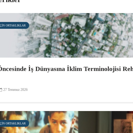
IÇIN ORTAKLIKLAR
cesinde İş Dünyasına İklim Terminolojisi Re
27 Temmuz 2026
IÇIN ORTAKLIKLAR