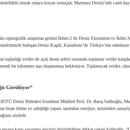
ünürlüklü olarak ortaya koyan sonuçlar, Marmara Denizi’nde canlı hayat
Ü’nün oşinografik araştırma gemisi Bilim-2 ile Deniz Ekosistem ve 
nizlerimizle buluşan Deniz Kaşifi, Karadeniz’de Türkiye’nin münhasır ek
ladığı veriler ile açık deniz seferi sırasında toplanan veriler karşıla
nemli bir kilometre taşı oluşturması bekleniyor. Toplanacak veriler, ulusa
üğü Görülüyor”
n ODTÜ Deniz Bilimleri Enstitüsü Müdürü Prof. Dr. Barış Salihoğlu, M
un beşte birine ev sahipliği yapan, tarımdan enerjiye, turizmden sanayiy
uğunu söyledi.
nın insana karşı savunma gücünü düşürdüğüne dikkat çeken Salihoğlu, “O