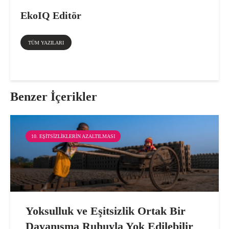
EkoIQ Editör
TÜM YAZILARI
Benzer İçerikler
10. EŞITSIZLIKLERIN AZALTILMASI
Yoksulluk ve Eşitsizlik Ortak Bir
Dayanışma Ruhuyla Yok Edilebilir