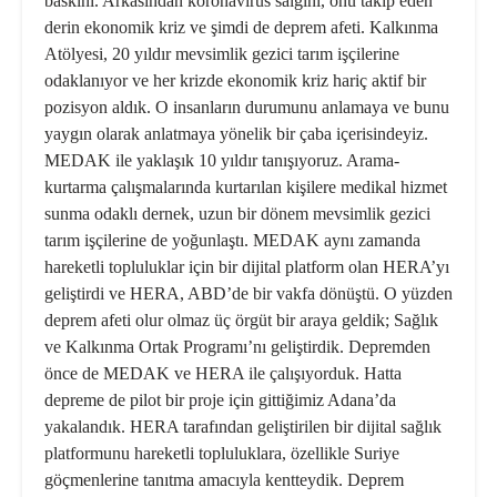
baskını. Arkasından koronavirüs salgını, onu takip eden
derin ekonomik kriz ve şimdi de deprem afeti. Kalkınma
Atölyesi, 20 yıldır mevsimlik gezici tarım işçilerine
odaklanıyor ve her krizde ekonomik kriz hariç aktif bir
pozisyon aldık. O insanların durumunu anlamaya ve bunu
yaygın olarak anlatmaya yönelik bir çaba içerisindeyiz.
MEDAK ile yaklaşık 10 yıldır tanışıyoruz. Arama-
kurtarma çalışmalarında kurtarılan kişilere medikal hizmet
sunma odaklı dernek, uzun bir dönem mevsimlik gezici
tarım işçilerine de yoğunlaştı. MEDAK aynı zamanda
hareketli topluluklar için bir dijital platform olan HERA’yı
geliştirdi ve HERA, ABD’de bir vakfa dönüştü. O yüzden
deprem afeti olur olmaz üç örgüt bir araya geldik; Sağlık
ve Kalkınma Ortak Programı’nı geliştirdik. Depremden
önce de MEDAK ve HERA ile çalışıyorduk. Hatta
depreme de pilot bir proje için gittiğimiz Adana’da
yakalandık. HERA tarafından geliştirilen bir dijital sağlık
platformunu hareketli topluluklara, özellikle Suriye
göçmenlerine tanıtma amacıyla kentteydik. Deprem