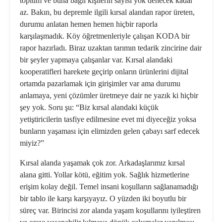
toplum ve buna bağlı kişilerin sayısı yok denecek kadar
az. Bakın, bu depremle ilgili kırsal alandan rapor üreten,
durumu anlatan hemen hemen hiçbir raporla
karşılaşmadık. Köy öğretmenleriyle çalışan KODA bir
rapor hazırladı. Biraz uzaktan tarımın tedarik zincirine dair
bir şeyler yapmaya çalışanlar var. Kırsal alandaki
kooperatifleri harekete geçirip onların ürünlerini dijital
ortamda pazarlamak için girişimler var ama durumu
anlamaya, yeni çözümler üretmeye dair ne yazık ki hiçbir
şey yok. Soru şu: “Biz kırsal alandaki küçük
yetiştiricilerin tasfiye edilmesine evet mi diyeceğiz yoksa
bunların yaşaması için elimizden gelen çabayı sarf edecek
miyiz?”
Kırsal alanda yaşamak çok zor. Arkadaşlarımız kırsal
alana gitti. Yollar kötü, eğitim yok. Sağlık hizmetlerine
erişim kolay değil. Temel insani koşulların sağlanamadığı
bir tablo ile karşı karşıyayız. O yüzden iki boyutlu bir
süreç var. Birincisi zor alanda yaşam koşullarını iyileştiren