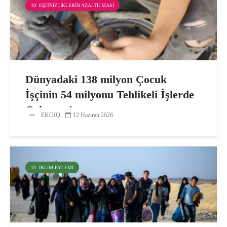
10. EŞITSIZLIKLERIN AZALTILMASI
Dünyadaki 138 milyon Çocuk
İşçinin 54 milyonu Tehlikeli İşlerde
Çalışıyor!
EKOIQ
12 Haziran 2026
13. İKLIM EYLEMI