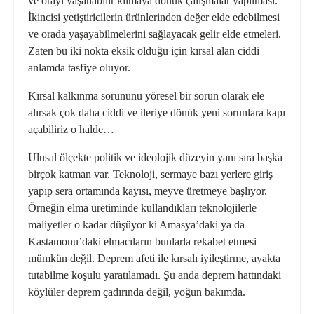
ve orayı yaşanabilir kılmaya dönük çalışmalar yapılması.
İkincisi yetiştiricilerin ürünlerinden değer elde edebilmesi
ve orada yaşayabilmelerini sağlayacak gelir elde etmeleri.
Zaten bu iki nokta eksik olduğu için kırsal alan ciddi
anlamda tasfiye oluyor.
Kırsal kalkınma sorununu yöresel bir sorun olarak ele
alırsak çok daha ciddi ve ileriye dönük yeni sorunlara kapı
açabiliriz o halde…
Ulusal ölçekte politik ve ideolojik düzeyin yanı sıra başka
birçok katman var. Teknoloji, sermaye bazı yerlere giriş
yapıp sera ortamında kayısı, meyve üretmeye başlıyor.
Örneğin elma üretiminde kullandıkları teknolojilerle
maliyetler o kadar düşüyor ki Amasya’daki ya da
Kastamonu’daki elmacıların bunlarla rekabet etmesi
mümkün değil. Deprem afeti ile kırsalı iyileştirme, ayakta
tutabilme koşulu yaratılamadı. Şu anda deprem hattındaki
köylüler deprem çadırında değil, yoğun bakımda.