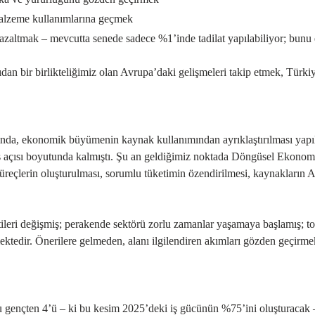
i malzeme kullanımlarına geçmek
azaltmak – mevcutta senede sadece %1’inde tadilat yapılabiliyor; bunu 
n bir birlikteliğimiz olan Avrupa’daki gelişmeleri takip etmek, Türkiy
da, ekonomik büyümenin kaynak kullanımından ayrıklaştırılması yapılı ç
ş açısı boyutunda kalmıştı. Şu an geldiğimiz noktada Döngüsel Ekonomi
eçlerin oluşturulması, sorumlu tüketimin özendirilmesi, kaynakların AB
ileri değişmiş; perakende sektörü zorlu zamanlar yaşamaya başlamış; topl
ektedir. Önerilere gelmeden, alanı ilgilendiren akımları gözden geçirmek
ençten 4’ü – ki bu kesim 2025’deki iş gücünün %75’ini oluşturacak – 