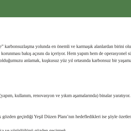
e” karbonsuzlaşma yolunda en önemli ve karmaşık alanlardan birini oluş
nin korunması bakış açısını da içeriyor. Hem yapım hem de operasyonel 
da olduğumuzu anlamak, kuşkusuz yüz yıl ortasında karbonsuz bir yaşa
(yapım, kullanım, renovasyon ve yıkım aşamalarında) binalar yaratıyor. 
k gözden geçirdiği Yeşil Düzen Planı’nın hedefledikleri ise şöyle özetlen
tika ve yürürlüğünü gözden geçirmek