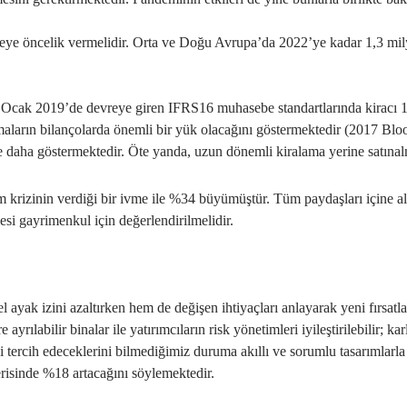
tirmeye öncelik vermelidir. Orta ve Doğu Avrupa’da 2022’ye kadar 1,3 mil
 Ocak 2019’de devreye giren IFRS16 muhasebe standartlarında kiracı 
ların bilançolarda önemli bir yük olacağını göstermektedir (2017 Bloomb
e daha göstermektedir. Öte yanda, uzun dönemli kiralama yerine satınal
lim krizinin verdiği bir ivme ile %34 büyümüştür. Tüm paydaşları içine 
esi gayrimenkul için değerlendirilmelidir.
l ayak izini azaltırken hem de değişen ihtiyaçları anlayarak yeni fırs
yrılabilir binalar ile yatırımcıların risk yönetimleri iyileştirilebilir; ka
i tercih edeceklerini bilmediğimiz duruma akıllı ve sorumlu tasarımlarl
erisinde %18 artacağını söylemektedir.