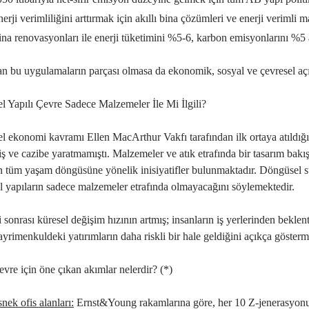
erji verimliliğini arttırmak için akıllı bina çözümleri ve enerji veriml
na renovasyonları ile enerji tüketimini %5-6, karbon emisyonlarını %5 
 bu uygulamaların parçası olmasa da ekonomik, sosyal ve çevresel açıda
 Yapılı Çevre Sadece Malzemeler İle Mi İlgili?
 ekonomi kavramı Ellen MacArthur Vakfı tarafından ilk ortaya atıldığın
 ve cazibe yaratmamıştı. Malzemeler ve atık etrafında bir tasarım bakı
n tüm yaşam döngüsüne yönelik inisiyatifler bulunmaktadır. Döngüsel sür
 yapıların sadece malzemeler etrafında olmayacağını söylemektedir.
sonrası küresel değişim hızının artmış; insanların iş yerlerinden beklent
yrimenkuldeki yatırımların daha riskli bir hale geldiğini açıkça gösterm
evre için öne çıkan akımlar nelerdir? (*)
nek ofis alanları
:
Ernst&Young rakamlarına göre, her 10 Z-jenerasyonu g