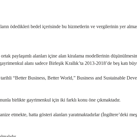
cıların ödedikleri bedel içerisinde bu hizmetlerin ve vergilerinin yer al
ortak paylaşımlı alanları içine alan kiralama modellerinin düşünülmesin
 gayrimenkul alanı sadece Birleşik Krallık’ta 2013-2018’de beş katı bü
7 tarihli “Better Business, Better World,” Business and Sustainable Dev
unla birlikte gayrimenkul için iki farklı konu öne çıkmaktadır.
ze etmekte, hatta gösteri alanları yaratmaktadırlar (İngiltere’deki me
ılmalıdır.