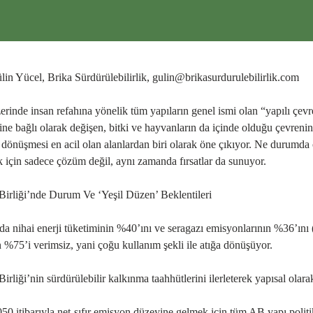
lin Yücel, Brika Sürdürülebilirlik,
gulin@brikasurdurulebilirlik.com
rinde insan refahına yönelik tüm yapıların genel ismi olan “yapılı çevr
sine bağlı olarak değişen, bitki ve hayvanların da içinde olduğu çevre
dönüşmesi en acil olan alanlardan biri olarak öne çıkıyor. Ne durum
ik için sadece çözüm değil, aynı zamanda fırsatlar da sunuyor.
irliği’nde Durum Ve ‘Yeşil Düzen’ Beklentileri
a nihai enerji tüketiminin %40’ını ve seragazı emisyonlarının %36’ını 
n %75’i verimsiz, yani çoğu kullanım şekli ile atığa dönüşüyor.
irliği’nin sürdürülebilir kalkınma taahhütlerini ilerleterek yapısal olara
50 itibarıyla net-sıfır emisyon düzeyine gelmek için tüm AB yapı poli