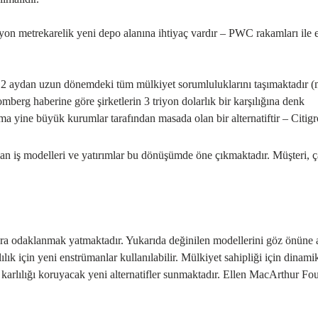
yon metrekarelik yeni depo alanına ihtiyaç vardır – PWC rakamları ile e
12 aydan uzun dönemdeki tüm mülkiyet sorumluluklarını taşımaktadır 
erg haberine göre şirketlerin 3 triyon dolarlık bir karşılığına denk
ma yine büyük kurumlar tarafından masada olan bir alternatiftir – Citig
alan iş modelleri ve yatırımlar bu dönüşümde öne çıkmaktadır. Müşteri, ç
atlara odaklanmak yatmaktadır. Yukarıda değinilen modellerini göz önüne
rlılık için yeni enstrümanlar kullanılabilir. Mülkiyet sahipliği için dinami
a karlılığı koruyacak yeni alternatifler sunmaktadır. Ellen MacArthur Fo