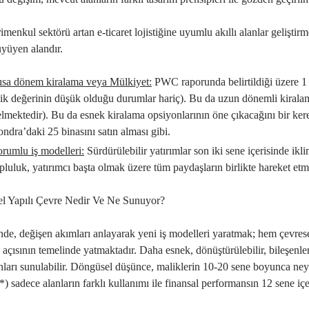
imenkul sektörü artan e-ticaret lojistiğine uyumlu akıllı alanlar geliş
üyüyen alandır.
ısa dönem kiralama veya Mülkiyet
:
PWC raporunda belirtildiği üzere 1
ik değerinin düşük olduğu durumlar hariç). Bu da uzun dönemli kiralama
lmektedir). Bu da esnek kiralama opsiyonlarının öne çıkacağını bir ker
ndra’daki 25 binasını satın alması gibi.
orumlu iş modelleri
:
Sürdürülebilir yatırımlar son iki sene içerisinde ik
pluluk, yatırımcı başta olmak üzere tüm paydaşların birlikte hareket etm
l Yapılı Çevre Nedir Ve Ne Sunuyor?
nde, değişen akımları anlayarak yeni iş modelleri yaratmak; hem çevrese
 açısının temelinde yatmaktadır. Daha esnek, dönüştürülebilir, bileşenlere a
anları sunulabilir. Döngüsel düşünce, maliklerin 10-20 sene boyunca ney
) sadece alanların farklı kullanımı ile finansal performansın 12 sene iç