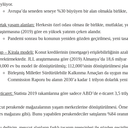
ylüyor.
Avrupa’da seneden seneye %30 büyüyen bir alan olmakla birlikte, ça
tak yaşam alanları
:
Herkesin özel odası olması ile birlikte, mutfaklar, y
aştırmasına (2019) göre en yüksek yatırım çeken alandır.
Pandemi sonrası bu konunun yeniden gözden geçirilmesi, yeni tasar
ap – Kirala modeli:
Konut kredilerinin (mortgage) erişilebilirliğinin az
rektirmektedir. JLL araştırmasına göre (2019) Almanya’da 18,6 milyar e
,000 ev bu model ile dönüştürülmüş; 112,000’sinin dönüştürülmesi plan
Birleşmiş Milletler Sürdürülebilir Kalkınma Amaçları da uygun mal
Commission Raporu bu alanın 2030’a kadar 1 trilyon dolarlık yeni b
ticaret
:
Statista 2019 rakamlarına göre sadece ABD’de e-ticaret 3,5 tril
ut perakende mağazalarının yaşam merkezlerine dönüştürülmesi. Örneğin;
es mağazası gibi). Bunu yapabilen perakendeciler satışlarını %84 oranında
 değişim, mevcut alanların farklı tasarım prensipleri ile gözden geçirilm