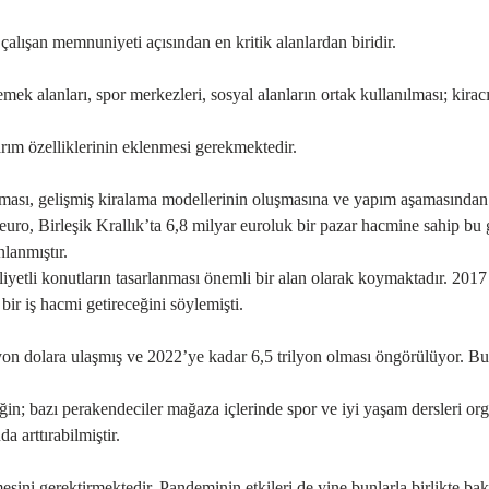
lışan memnuniyeti açısından en kritik alanlardan biridir.
emek alanları, spor merkezleri, sosyal alanların ortak kullanılması; kira
ım özelliklerinin eklenmesi gerekmektedir.
alması, gelişmiş kiralama modellerinin oluşmasına ve yapım aşamasından 
uro, Birleşik Krallık’ta 6,8 milyar euroluk bir pazar hacmine sahip bu
lanmıştır.
iyetli konutların tasarlanması önemli bir alan olarak koymaktadır. 201
ir iş hacmi getireceğini söylemişti.
yon dolara ulaşmış ve 2022’ye kadar 6,5 trilyon olması öngörülüyor. Bun
 bazı perakendeciler mağaza içlerinde spor ve iyi yaşam dersleri organi
 arttırabilmiştir.
esini gerektirmektedir. Pandeminin etkileri de yine bunlarla birlikte bak