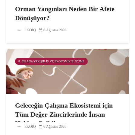
Orman Yangınları Neden Bir Afete
Dönüşüyor?
EKOIQ
6 Ağustos 2026
8. İNSANA YAKIŞIR İŞ VE EKONOMIK BÜYÜME
Geleceğin Çalışma Ekosistemi için
Tüm Değer Zincirlerinde İnsan
Hakları Politikası
EKOIQ
6 Ağustos 2026