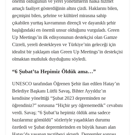
ö
nemli olduğunun ve yerel y
ö
netimlerin halka hizmet
amaçlı faaliyet g
ö
sterdiğinin altını çizdi. Haklarını bilen,
geçmişini bilen, şehrine ve kültü
rel miras
ına sahip
çıkabilen yurttaş kavramının dirençli ve dayanıklı şehir
başlığındaki en
ö
nemli unsur olduğunu vurguladı.
Green
Up Meetings
’
in ilk edisyonunun destekçisi olan Gamze
Cizreli, yereli destekleyen ve Türkiye
’
nin geleceğ
i i
çin
idealist bir yaklaşım olan Green Up Meetings
’
in destekçisi
olmaktan mutluluk duyduğunu söyledi.
“6 Şubat’ta Hepimiz Öldük ama…”
UNESCO tarafından
Öğ
renen
Şehir
ilan edilen Hatay’ın
Belediye Başkanı Lütfü Savaş, Bihter Ayyıldız’ın
kendisine y
ö
nelttiği “Şubat 2023 depreminden ne
öğrendiniz?” sorusuna “Hiçbir ş
ey
öğrenemedik” cevabını
verdi. Savaş;
“
6 Şubat
’
ta hepimiz
ö
ldük ama sadece
bazılarımız g
ö
müldü” s
ö
zleriyle yaşadıkları durumu
ö
zetledi ve Şubat depremlerinden en büyük hasarı alan
Hatay
’
da yaşanan tecrübeyi aktardı. Depremler sonrası