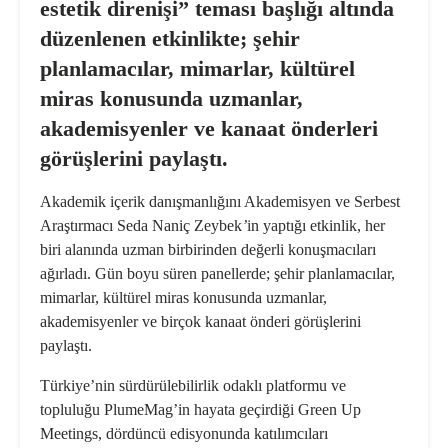
estetik direnişi” teması başlığı altında
düzenlenen etkinlikte; şehir
planlamacılar, mimarlar, kültürel
miras konusunda uzmanlar,
akademisyenler ve kanaat
ö
nderleri
g
ö
rüşlerini paylaştı.
Akademik iç
erik dan
ışmanlığını Akademisyen ve Serbest
Araştırmacı
Seda Nani
ç Zeybek
’
in yaptığı etkinlik, her
biri alanında uzman birbirinden değerli konuş
mac
ıları
ağırladı. Gün boyu süren panellerde; şehir planlamacılar,
mimarlar, kültürel miras konusunda uzmanlar,
akademisyenler ve birçok kanaat
ö
nderi g
ö
rüşlerini
paylaştı.
Türkiye’nin sürdürülebilirlik odaklı platformu ve
topluluğ
u PlumeMag
’
in hayata geçirdiğ
i Green Up
Meetings, d
ö
rdüncü edisyonunda katılımcıları