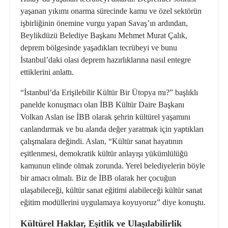
yaşanan yıkımı onarma sürecinde kamu ve
ö
zel sekt
ö
rün
işbirliğinin
ö
nemine vurgu yapan Savaş’ın ardından,
Beylikdüzü Belediye Başkanı Mehmet Murat Çalık,
deprem bölgesinde yaşadıkları tecrübeyi ve bunu
İstanbul
’
daki olası deprem hazırlıklarına nasıl entegre
ettiklerini anlattı.
“İstanbul
’
da Eri
şilebilir Kültür Bir
Ü
topya mı
?
” başlıklı
panelde konuş
mac
ı olan İ
BB K
ültür Daire Başkanı
Volkan Aslan ise İBB olarak şehrin kültürel yaşamını
canlandırmak ve bu alanda değer yaratmak için yaptıkları
çalışmalara değindi. Aslan,
“
Kültür sanat hayatının
eşitlenmesi, demokratik kültür anlayışı yükümlülüğü
kamunun elinde olmak zorunda. Yerel belediyelerin b
ö
yle
bir amacı olmalı. Biz de İBB olarak her ç
ocu
ğun
ulaşabileceği, kültür sanat eğitimi alabileceği kültür sanat
eğitim modüllerini uygulamaya koyuyoruz” diye konuştu.
Kültürel Haklar, Eşitlik ve Ulaşılabilirlik