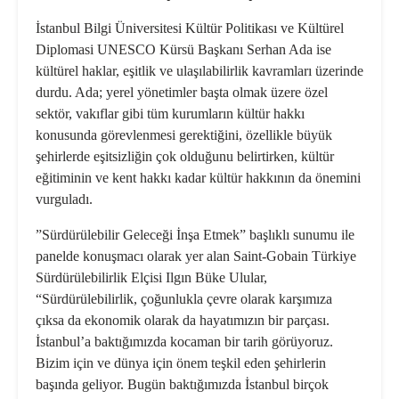
İstanbul Bilgi
Ü
niversitesi Kültür Politikası ve Kültüre
l
Diplomasi UNESCO K
ürsü Başkanı Serhan Ada ise
kültürel haklar, eşitlik ve ulaşılabilirlik kavramları üzerinde
durdu. Ada; yerel y
ö
netimler başta olmak üzere
ö
zel
sekt
ö
r, vak
ıflar gibi tüm kurumların kültür hakkı
konusunda g
ö
revlenmesi gerektiğ
ini,
ö
zellikle büyük
şehirlerde eşitsizliğin çok olduğunu belirtirken, kültür
eğitiminin ve kent hakkı kadar kültür hakkının da
ö
nemini
vurguladı.
”Sürdürülebilir Geleceği İnşa Etmek” başlıklı sunumu ile
panelde konuş
mac
ı olarak yer alan Saint-Gobain Türkiye
Sürdürülebilirlik Elçisi
Ilg
ın Büke Ulular,
“Sürdürülebilirlik, çoğunlukla
çevre
olarak karşımı
za
çıksa da ekonomik olarak da hayatımızın bir parçası.
İstanbul
’
a baktığımızda kocaman bir tarih g
ö
rüyoruz.
Bizim için ve dünya için
ö
nem teşkil eden şehirlerin
başında geliyor. Bugün baktığımızda İstanbul birçok