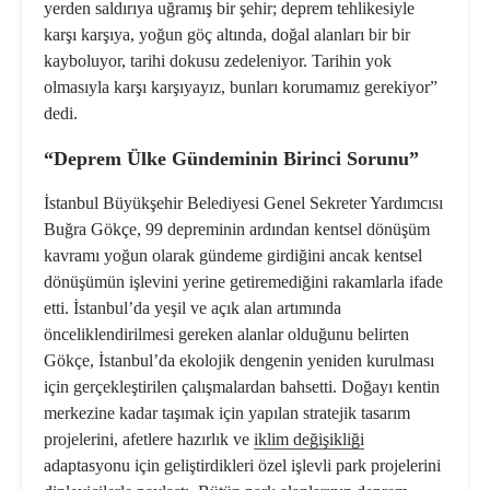
yerden saldırıya uğramış bir şehir; deprem tehlikesiyle
karşı karşıya, yoğ
un g
öç altında, doğal alanları bir bir
kayboluyor, tarihi dokusu zedeleniyor. Tarihin yok
olmasıyla karşı karşıyayız, bunları korumamız gerekiyor”
dedi.
“Deprem Ülke Gündeminin Birinci Sorunu”
İstanbul Büyükşehir Belediyesi Genel Sekreter Yardımcısı
Buğra G
ö
kçe, 99 depreminin ardından kentsel d
ö
nüşüm
kavramı yoğun olarak gündeme girdiğini ancak kentsel
d
ö
nüşümün işlevini yerine getiremediğini rakamlarla ifade
etti. İstanbul
’
da yeşil ve açık alan artımında
ö
nceliklendirilmesi gereken alanlar olduğunu belirten
G
ö
kçe, İstanbul
’
da
ekolojik denge
nin yeniden kurulması
için gerçekleştirilen çalışmalardan bahsetti. Doğ
ay
ı kentin
merkezine kadar taşımak için yapılan stratejik tasarım
projelerini, afetlere hazırlık ve
iklim değişikliği
adaptasyonu için geliştirdikleri
ö
zel işlevli park projelerini