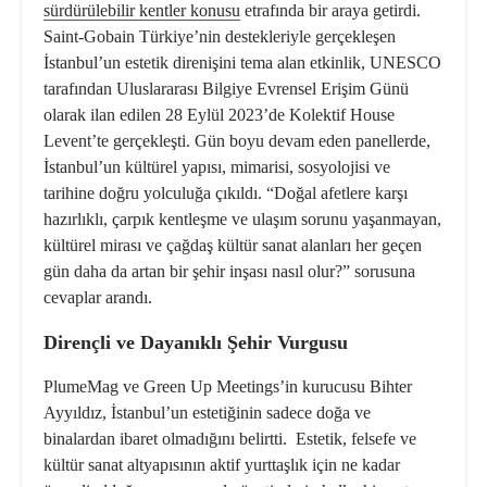
sürdürülebilir kentler konusu
etrafında bir araya getirdi.
Saint-Gobain Türkiye’nin destekleriyle gerçekleşen
İstanbul
’
un estetik direnişi
ni tema alan etkinlik, UNESCO
tarafından Uluslararası Bilgiye Evrensel Eriş
im G
ünü
olarak ilan edilen 28 Eylül 2023
’
de Kolektif House
Levent
’
te gerçekleş
ti. G
ün boyu devam eden panellerde,
İstanbul’un kültürel yapısı, mimarisi, sosyolojisi ve
tarihine doğru yolculuğa çıkıldı.
“
Doğal afetlere karşı
hazırlıklı, çarpık kentleşme ve ulaşım sorunu yaşanmayan,
kültü
rel miras
ı
ve
çağdaş kültür sanat alanları
her ge
ç
en
g
ün daha da artan bir şehir inşası nasıl olur?” sorusuna
cevaplar arandı.
Dirençli ve Dayanıklı Şehir Vurgusu
PlumeMag ve Green Up Meetings
’
in kurucusu Bihter
Ayyıldız, İstanbul
’
un estetiğinin sadece doğa ve
binalardan ibaret olmadığını belirtti.
Estetik, felsefe ve
kültür sanat altyapısının aktif yurttaşlık için ne kadar