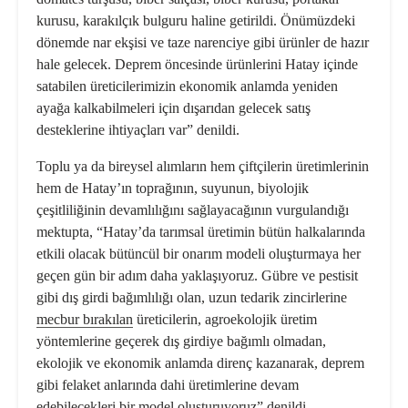
kurusu, karakılçık bulguru haline getirildi. Önümüzdeki
dönemde nar ekşisi ve taze narenciye gibi ürünler de hazır
hale gelecek. Deprem öncesinde ürünlerini Hatay içinde
satabilen üreticilerimizin ekonomik anlamda yeniden
ayağa kalkabilmeleri için dışarıdan gelecek satış
desteklerine ihtiyaçları var” denildi.
Toplu ya da bireysel alımların hem çiftçilerin üretimlerinin
hem de Hatay’ın
toprağı
nın,
su
yunun,
biyolojik
çeşitliliği
nin devamlılığını sağlayacağının vurgulandığı
mektupta, “Hatay’da tarımsal üretimin bütün halkalarında
etkili olacak bütüncül bir onarım modeli oluşturmaya her
geçen gün bir adım daha yaklaşıyoruz. Gübre ve pestisit
gibi dış girdi bağımlılığı olan, uzun tedarik zincirlerine
mecbur bırakılan
üreticilerin, agroekolojik üretim
yöntemlerine geçerek dış girdiye bağımlı olmadan,
ekolojik
ve ekonomik anlamda direnç kazanarak, deprem
gibi felaket anlarında dahi üretimlerine devam
edebilecekleri bir model oluşturuyoruz” denildi.