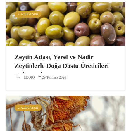
2. AÇLIĞA SON
Zeytin Atlası, Yerel ve Nadir
Zeytinlerle Doğa Dostu Üreticileri
Buluşturdu
EKOIQ
29 Temmuz 2026
2. AÇLIĞA SON