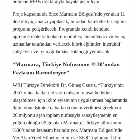
bulunan MBB ortaklığıyla hayata geçiriliyor.
Proje kapsamında önce Marmara Bölgesi’nde yer alan 11
ilde ihtiyaç analizi yapılacak, buradan hareketle bir eğitim
programı geliştirilecek. Programda kendi kendine
öğrenme materyali olan e-modüller, tamamlayıcı videolar,
uzmanlar tarafından verilecek hibrit eğitimler, interaktif
çalıştaylar ve iyi uygulamalar kitapçığı yer alacak.
“Marmara, Türkiye Nüfusunun %30’undan
Fazlasını Barındırıyor”
WRI Türkiye Direktörü Dr. Güneş Cansız, “Türkiye’nin
2053 yılına kadar
net sıfır emisyon ulusal hedefi
ne
ulaşabilmesi için iklim eyleminin uygulanması bağlamında
iklim yönetişimine daha fazla önem verilmesi gerekiyor.
26 milyonu aşan toplam nüfusuyla sanayileşmenin en
yoğun olduğu bölge olan Marmara, Türkiye nüfusunun
%30’undan fazlasını barındırıyor. Marmara Bölgesi’nde
Yer Alan Yerel Yönetimlerinin ve Sivil Toplumun İklim